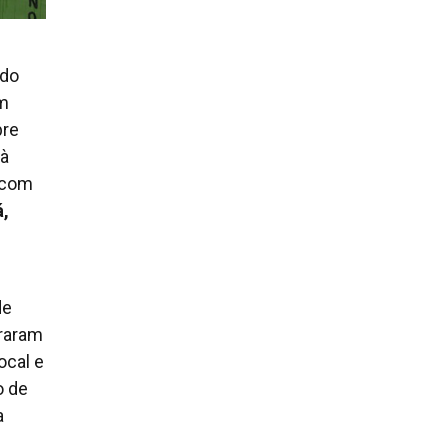
 do
em
bre
 à
r com
á,
de
uraram
ocal e
o de
a