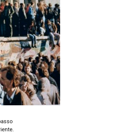
 passo
iente.