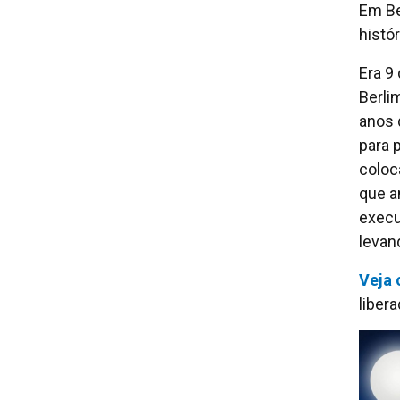
Em Be
histór
Era 9
Berli
anos 
para p
coloc
que a
execu
levan
Veja 
liber