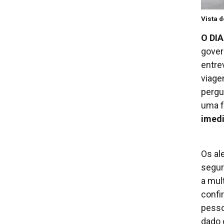
Vista 
O DI
gover
entrev
viage
pergu
uma f
imed
Os al
segur
a mul
confi
pesso
dado 