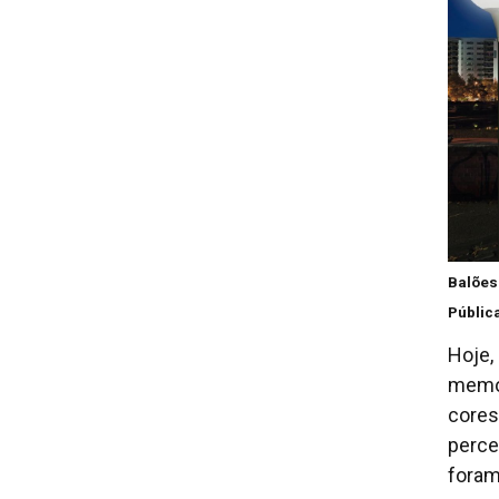
Balões
Públic
Hoje,
memór
cores
perce
foram