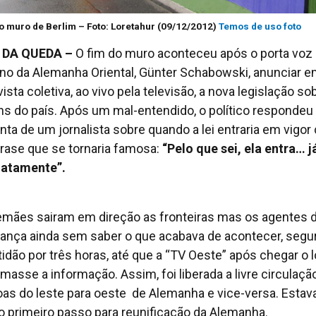
do muro de Berlim – Foto: Loretahur (09/12/2012)
Temos de uso foto
A DA QUEDA –
O fim do muro aconteceu após o porta voz
no da Alemanha Oriental, Günter Schabowski, anunciar 
ista coletiva, ao vivo pela televisão, a nova legislação so
ns do país. Após um mal-entendido, o político respondeu
nta de um jornalista sobre quando a lei entraria em vigo
rase que se tornaria famosa:
“Pelo que sei, ela entra… j
iatamente”.
emães sairam em direção as fronteiras mas os agentes 
ança ainda sem saber o que acabava de acontecer, seg
tidão por três horas, até que a “TV Oeste” após chegar o l
rmasse a informação. Assim, foi liberada a livre circulaçã
as do leste para oeste de Alemanha e vice-versa. Estav
o primeiro passo para reunificação da Alemanha.