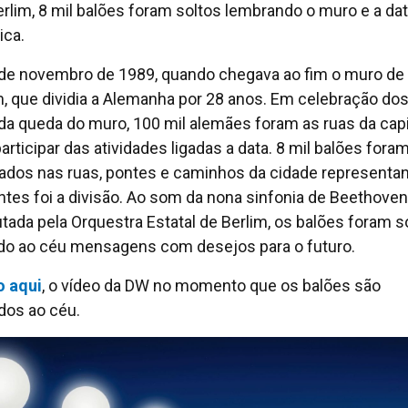
rlim, 8 mil balões foram soltos lembrando o muro e a da
ica.
 de novembro de 1989, quando chegava ao fim o muro de
m, que dividia a Alemanha por 28 anos. Em celebração do
da queda do muro, 100 mil alemães foram as ruas da capit
articipar das atividades ligadas a data. 8 mil balões fora
ados nas ruas, pontes e caminhos da cidade representa
ntes foi a divisão. Ao som da nona sinfonia de Beethoven
tada pela Orquestra Estatal de Berlim, os balões foram s
do ao céu mensagens com desejos para o futuro.
o aqui
, o vídeo da DW no momento que os balões são
ados ao céu.