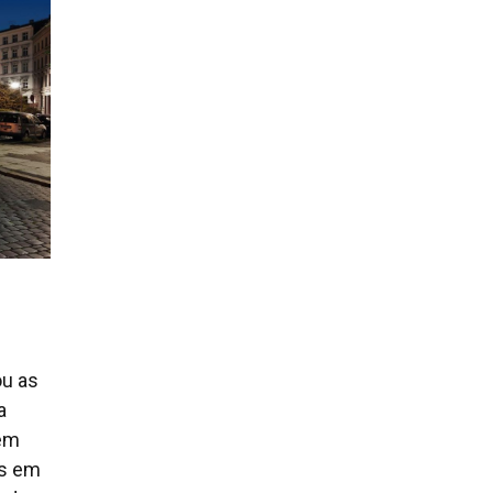
ou as
a
bém
as em