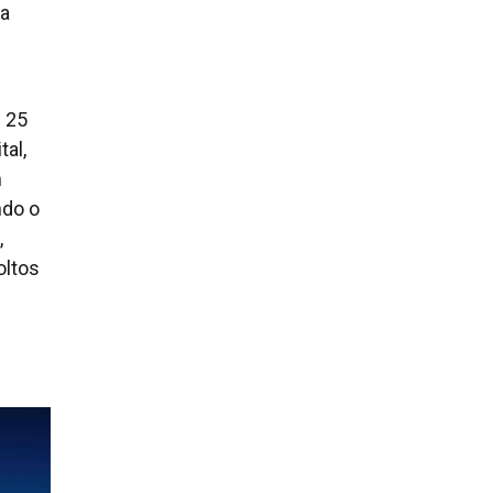
ta
s 25
al,
m
ndo o
,
oltos