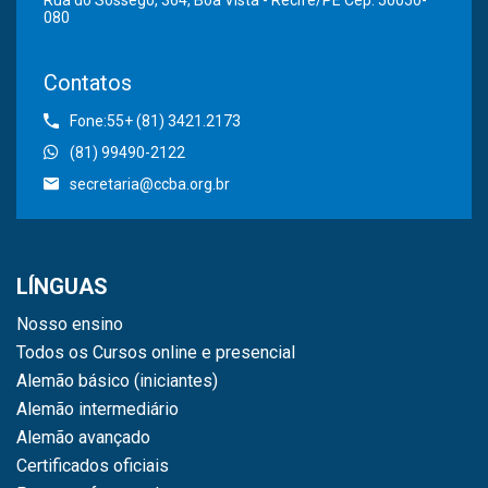
Rua do Sossego, 364, Boa Vista - Recife/PE Cep: 50050-
080
Contatos
Fone:55+ (81) 3421.2173
(81) 99490-2122
secretaria@ccba.org.br
LÍNGUAS
Nosso ensino
Todos os Cursos online e presencial
Alemão básico (iniciantes)
Alemão intermediário
Alemão avançado
Certificados oficiais