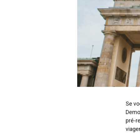
Se vo
Democ
pré-r
viage