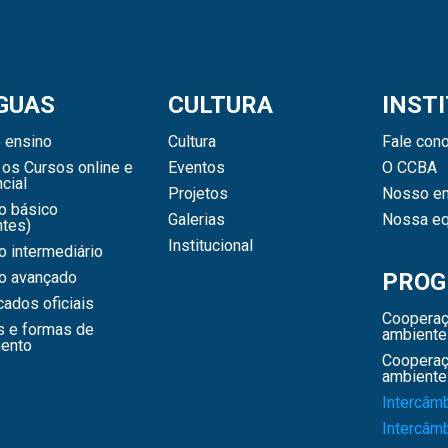
GUAS
CULTURA
INST
 ensino
Cultura
Fale con
os Cursos online e
Eventos
O CCBA
cial
Projetos
Nosso en
o básico
Galerias
Nossa eq
ntes)
Institucional
 intermediário
o avançado
PROG
icados oficiais
Cooperaç
s e formas de
ambiente
ento
Cooperaç
ambiente
Intercâm
Intercâm