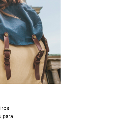
iros
u para