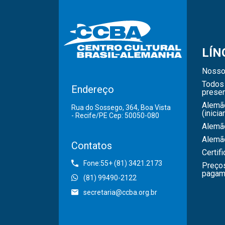
LÍN
Nosso
Todos 
Endereço
presen
Alemã
Rua do Sossego, 364, Boa Vista
(inicia
- Recife/PE Cep: 50050-080
Alemão
Alemã
Contatos
Certif
Fone:55+ (81) 3421.2173
Preço
pagam
(81) 99490-2122
secretaria@ccba.org.br