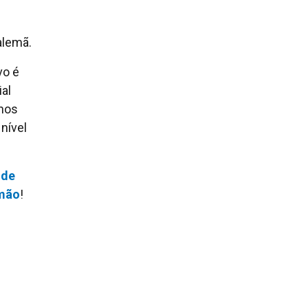
alemã.
vo é
al
anos
nível
 de
emão
!