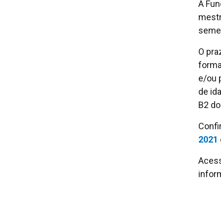
A Fun
mestr
semes
O pra
forma
e/ou 
de id
B2 do
Confi
2021
Aces
infor