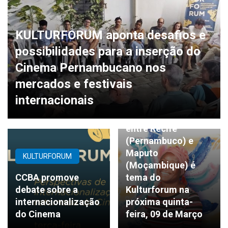
KULTURFORUM aponta desafios e
possibilidades para a inserção do
Cinema Pernambucano nos
mercados e festivais
KULTURFORUM
internacionais
Interações culturais
entre Recife
(Pernambuco) e
Maputo
KULTURFORUM
(Moçambique) é
CCBA promove
tema do
debate sobre a
Kulturforum na
internacionalização
próxima quinta-
do Cinema
feira, 09 de Março