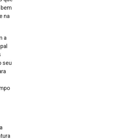
, bem
ve na
m a
pal
s
o seu
ara
empo
a
tura