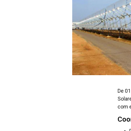
De 01
Solar
com e
Coo