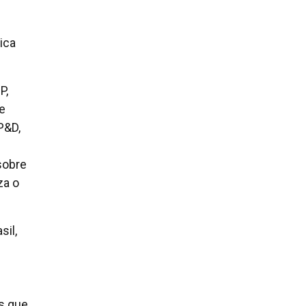
ica
P,
e
P&D,
 sobre
za o
sil,
s que