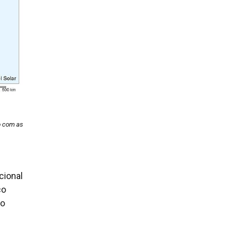
do com as
cional
co
ão