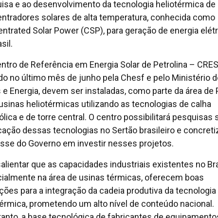
isa e ao desenvolvimento da tecnologia heliotérmica de
ntradores solares de alta temperatura, conhecida como
ntrated Solar Power (CSP), para geração de energia elétr
sil.
ntro de Referência em Energia Solar de Petrolina – CRES
do no último mês de junho pela Chesf e pelo Ministério d
 e Energia, devem ser instaladas, como parte da área de 
usinas heliotérmicas utilizando as tecnologias de calha
ólica e de torre central. O centro possibilitará pesquisas
icação dessas tecnologias no Sertão brasileiro e concreti
esse do Governo em investir nesses projetos.
salientar que as capacidades industriais existentes no Bra
ialmente na área de usinas térmicas, oferecem boas
ções para a integração da cadeia produtiva da tecnologia
térmica, prometendo um alto nível de conteúdo nacional.
tanto, a base tecnológica de fabricantes de equipamento