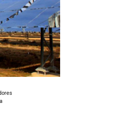
dores
a