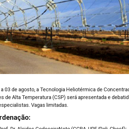
 a 03 de agosto, a Tecnologia Heliotérmica de Concentra
es de Alta Temperatura (CSP) será apresentada e debatid
specialistas. Vagas limitadas.
rdenação:
Prof. Dr. Alcides CodeceiraNeto (CCBA, UPE/Poli, Chesf);