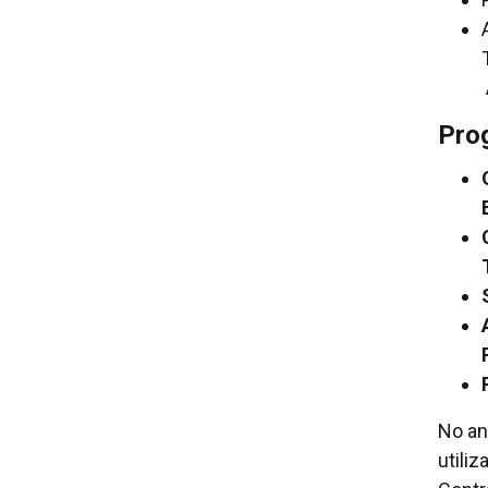
Pro
No an
utili