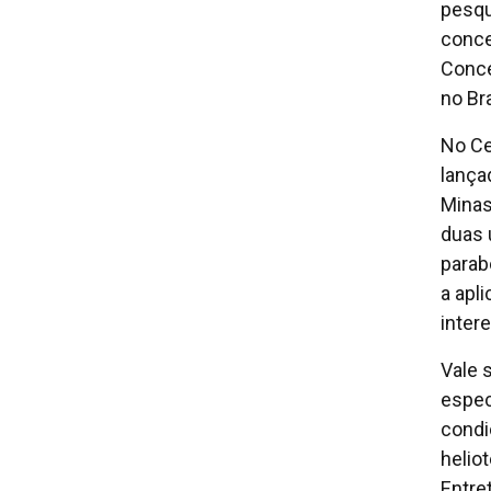
pesqu
conce
Conce
no Bra
No Ce
lança
Minas
duas 
parab
a apl
inter
Vale 
espec
condi
helio
Entre