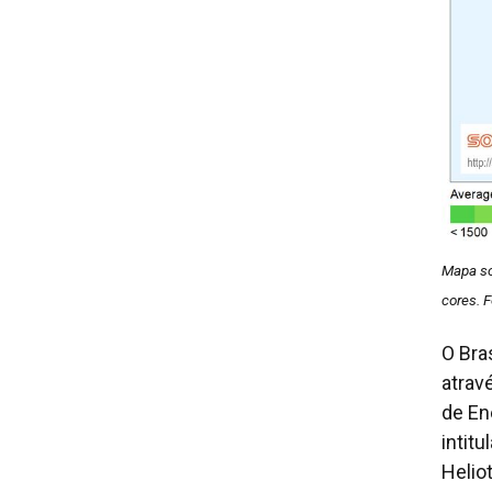
Mapa sol
cores. 
O Bra
atrav
de En
intit
Heliot