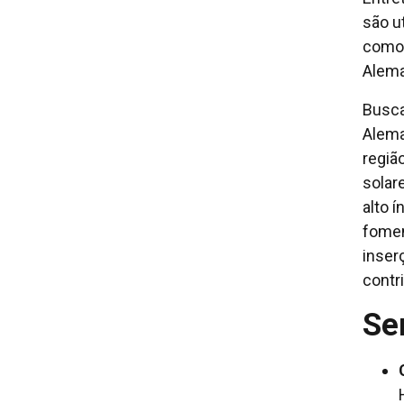
são u
como 
Alem
Busca
Alema
regiã
solar
alto 
fomen
inser
contr
Se