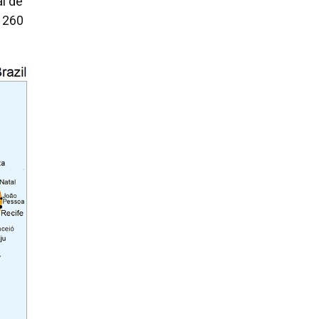
al de
a 260