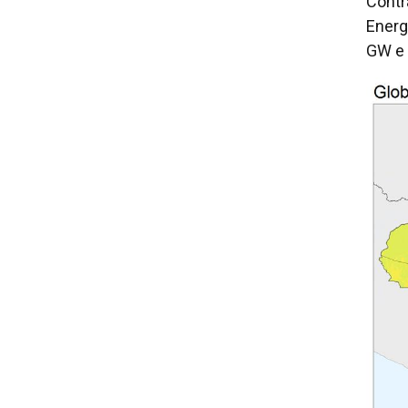
Contr
Energ
GW e 