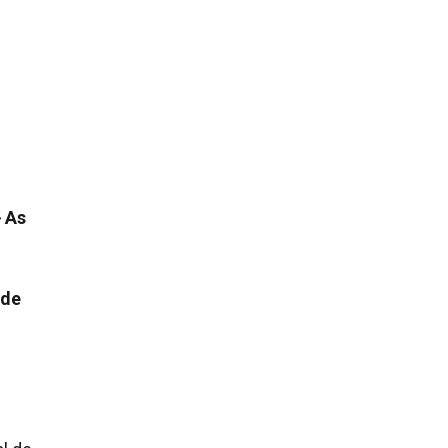
> As
 de