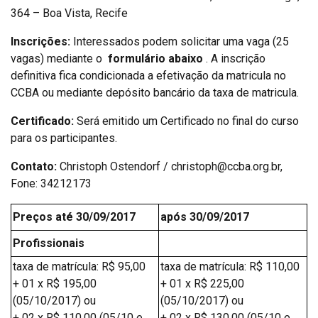
364 – Boa Vista, Recife
Inscrições:
Interessados podem solicitar uma vaga (25
vagas) mediante o
formulário abaixo
. A inscrição
definitiva fica condicionada a efetivação da matricula no
CCBA ou mediante depósito bancário da taxa de matricula.
Certificado:
Será emitido um Certificado no final do curso
para os participantes.
Contato:
Christoph Ostendorf / christoph@ccba.org.br,
Fone: 34212173
Preços até 30/09/2017
após 30/09/2017
Profissionais
taxa de matrícula: R$ 95,00
taxa de matrícula: R$ 110,00
+ 01 x R$ 195,00
+ 01 x R$ 225,00
(05/10/2017) ou
(05/10/2017) ou
+ 02 x R$ 110,00 (05/10 e
+ 02 x R$ 130,00 (05/10 e