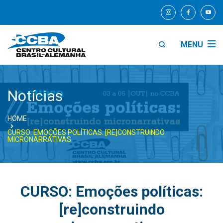
MENU
Notícias
HOME
CURSO: EMOÇÕES POLÍTICAS: [RE]CONSTRUINDO
MICRONARRATIVAS
CURSO: Emoções políticas:
[re]construindo