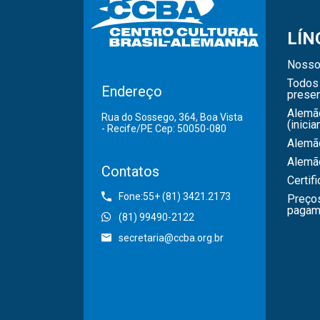
LÍN
Nosso
Todos 
Endereço
presen
Alemã
Rua do Sossego, 364, Boa Vista
(inicia
- Recife/PE Cep: 50050-080
Alemão
Alemã
Contatos
Certif
Fone:55+ (81) 3421.2173
Preço
pagam
(81) 99490-2122
secretaria@ccba.org.br