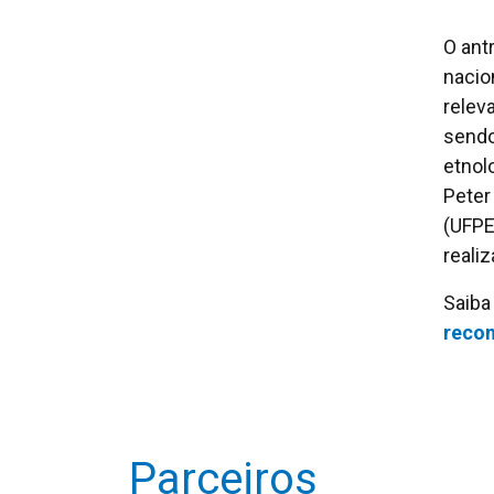
O ant
nacio
relev
sendo
etnol
Peter
(UFPE
reali
Saiba
reco
Parceiros