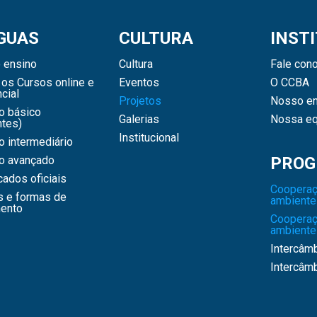
GUAS
CULTURA
INST
 ensino
Cultura
Fale con
os Cursos online e
Eventos
O CCBA
cial
Projetos
Nosso en
o básico
Galerias
Nossa eq
ntes)
Institucional
 intermediário
o avançado
PROG
icados oficiais
Cooperaç
s e formas de
ambiente
ento
Cooperaç
ambiente
Intercâm
Intercâm