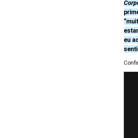
Corp
prime
“mui
esta
eu a
sent
Confi