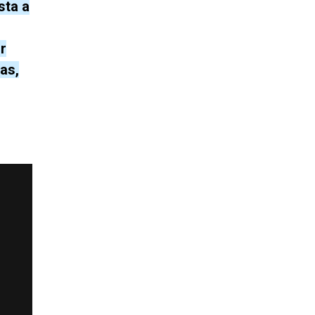
sta a
r
as,