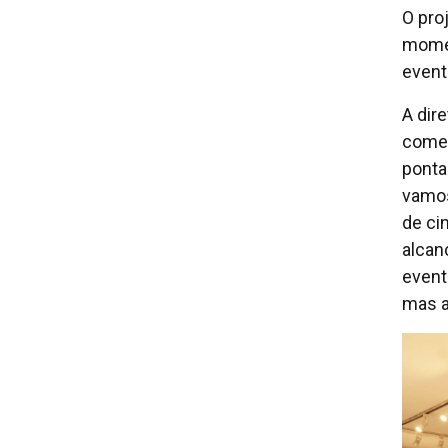
O pro
momen
event
A dir
comen
ponta
vamos
de ci
alcan
event
mas a