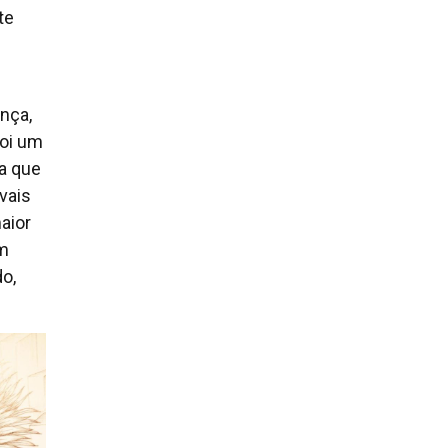
te
ança,
foi um
ça que
vais
aior
um
o,