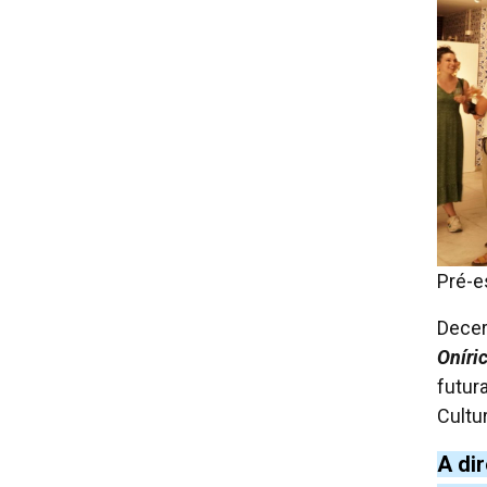
Pré-es
Decer
Oníri
futur
Cultu
A di