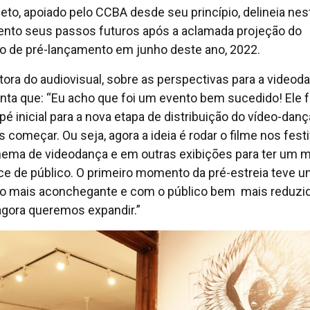
jeto, apoiado pelo CCBA desde seu princípio, delineia nes
to seus passos futuros após a aclamada projeção do
o de pré-lançamento em junho deste ano, 2022.
etora do audiovisual, sobre as perspectivas para a videod
ta que: “Eu acho que foi um evento bem sucedido! Ele 
pé inicial para a nova etapa de distribuição do vídeo-dan
 começar. Ou seja, agora a ideia é rodar o filme nos festi
nema de videodança e em outras exibições para ter um m
ce de público. O primeiro momento da pré-estreia teve 
o mais aconchegante e com o público bem mais reduzid
gora queremos expandir.”