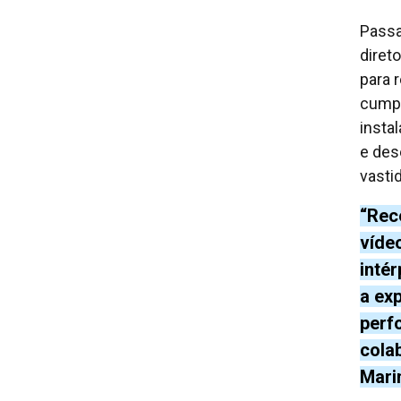
Passa
diret
para 
cumpr
insta
e des
vasti
“Rece
víde
intér
a ex
perf
cola
Mari