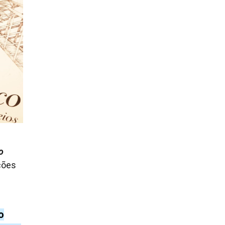
o
ções
o