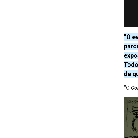
“O e
parc
expo
Todo
de q
“O
Co