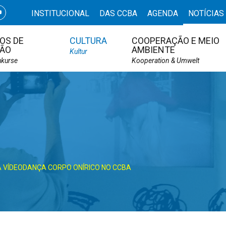
INSTITUCIONAL
DAS CCBA
AGENDA
NOTÍCIAS
OS DE
CULTURA
COOPERAÇÃO E MEIO
ÃO
AMBIENTE
Kultur
hkurse
Kooperation & Umwelt
A VÍDEODANÇA CORPO ONÍRICO NO CCBA