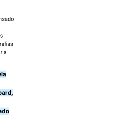
a
ensado
as
rafias
r a
ela
oard,
iado