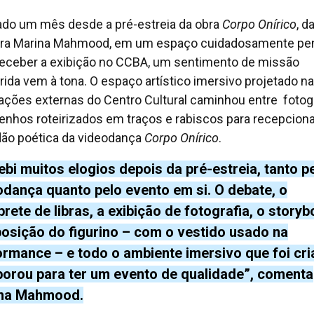
do um mês desde a pré-estreia da obra
Corpo Onírico
, d
ora Marina Mahmood, em um espaço cuidadosamente p
receber a exibição no CCBA, um sentimento de missão
ida vem à tona. O espaço artístico imersivo projetado n
lações externas do Centro Cultural caminhou entre fotog
enhos roteirizados em traços e rabiscos para recepciona
dão poética da videodança
Corpo Onírico
.
bi muitos elogios depois da pré-estreia, tanto p
odança quanto pelo evento em si. O debate, o
prete de libras, a exibição de fotografia, o storyb
posição do figurino – com o vestido usado na
ormance – e todo o ambiente imersivo que foi cr
borou para ter um evento de qualidade”, comenta
na Mahmood.