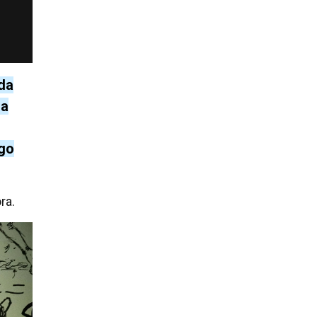
 da
 a
lgo
ra.