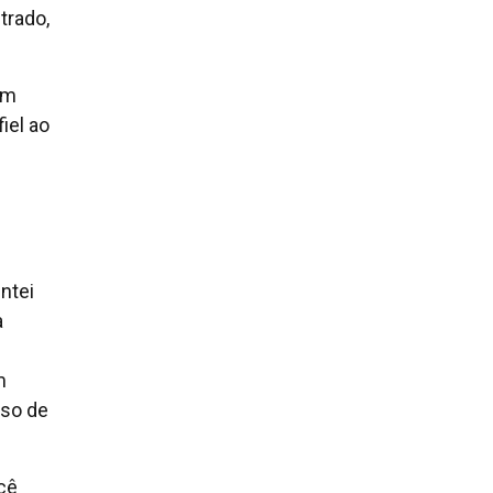
trado,
um
iel ao
ntei
a
m
sso de
cê