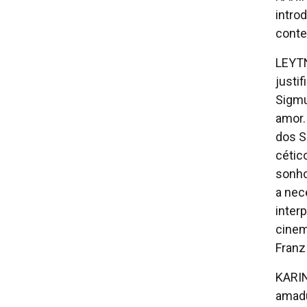
intro
conte
LEYTN
justi
Sigmu
amor.
dos S
cétic
sonho
a nec
inter
cinem
Franz
KARIN
amadu