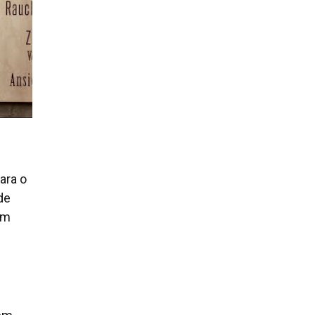
ara o
de
om