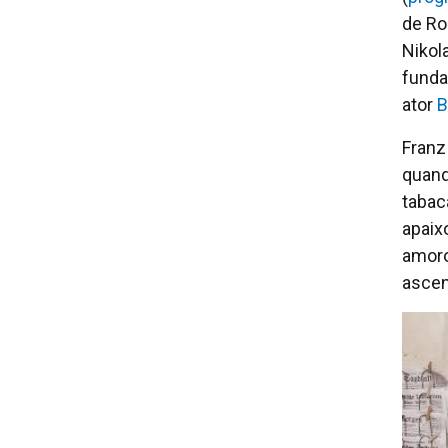
de Ro
Nikol
funda
ator
B
Franz
quand
tabac
apaix
amoro
ascen