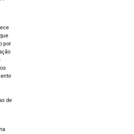
rece
 que
o por
tação
e
 os
entir
ias de
na