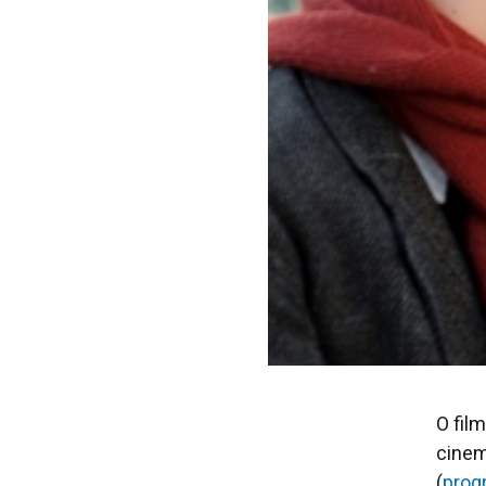
O fil
cinem
(
prog