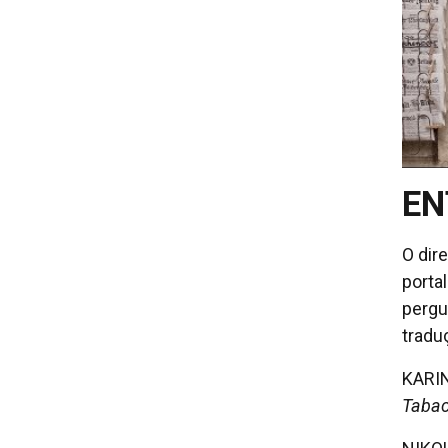
EN
O dir
porta
pergu
tradu
KARIN
Tabac