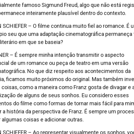
almente famoso Sigmund Freud, algo que não está regis
ermanece inteiramente plausível dentro do contexto.
 SCHIEFER – O filme continua muito fiel ao romance. É 
ípio seu que uma adaptação cinematográfica permaneça f
 literário em que se baseia?
ER – É sempre minha intenção transmitir o aspecto
cial de um romance ou peça de teatro em uma versão
atográfica. No que diz respeito aos acontecimentos da
ria, ficamos muito próximos do original. Mas também inve
s coisas, como a maneira como Franz gosta de divagar e 
lização de alguns de seus sonhos. Eu considero esses
ntos do filme como formas de tornar mais fácil para mi
r a história da perspectiva de Franz. É sempre um proce
r algumas coisas e adicionar outras.
 SCHIEFER – Ao representar visualmente os sonhos, vo