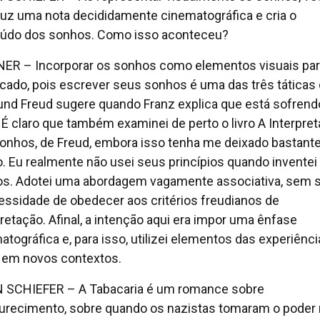
duz uma nota decididamente cinematográfica e cria o
údo dos sonhos. Como isso aconteceu?
ER – Incorporar os sonhos como elementos visuais pa
ficado, pois escrever seus sonhos é uma das três táticas
nd Freud sugere quando Franz explica que está sofrend
 É claro que também examinei de perto o livro A Interpre
onhos, de Freud, embora isso tenha me deixado bastant
o. Eu realmente não usei seus princípios quando inventei
s. Adotei uma abordagem vagamente associativa, sem s
essidade de obedecer aos critérios freudianos de
pretação. Afinal, a intenção aqui era impor uma ênfase
atográfica e, para isso, utilizei elementos das experiênc
 em novos contextos.
 SCHIEFER – A Tabacaria é um romance sobre
recimento, sobre quando os nazistas tomaram o poder 