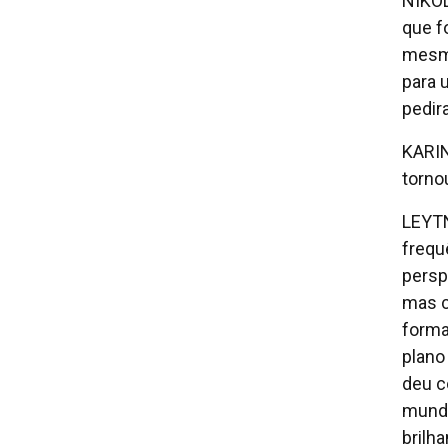
NIKOL
que f
mesmo
para 
pedir
KARIN
torno
LEYTN
frequ
persp
mas c
forma
plano
deu c
mundo
brilh