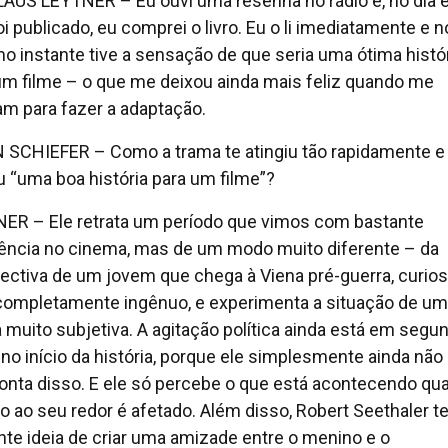
AUS LEYTNER – Eu ouvi uma resenha no rádio e, no dia
oi publicado, eu comprei o livro. Eu o li imediatamente e n
 instante tive a sensação de que seria uma ótima histó
um filme – o que me deixou ainda mais feliz quando me
am para fazer a adaptação.
 SCHIEFER – Como a trama te atingiu tão rapidamente e
u “uma boa história para um filme”?
ER – Ele retrata um período que vimos com bastante
ência no cinema, mas de um modo muito diferente – da
ectiva de um jovem que chega à Viena pré-guerra, curios
ompletamente ingênuo, e experimenta a situação de u
 muito subjetiva. A agitação política ainda está em segu
 no início da história, porque ele simplesmente ainda não
onta disso. E ele só percebe o que está acontecendo qu
 ao seu redor é afetado. Além disso, Robert Seethaler t
ante ideia de criar uma amizade entre o menino e o