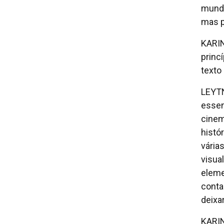
mundi
mas p
KARIN
princ
texto
LEYTN
essen
cinem
histó
vária
visua
eleme
conta
deixa
KARIN