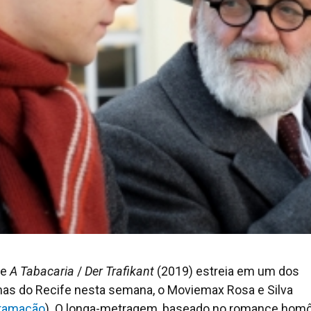
me
A Tabacaria
/
Der Trafikant
(2019) estreia em um dos
as do Recife nesta semana, o Moviemax Rosa e Silva
ramação
). O longa-metragem, baseado no romance hom