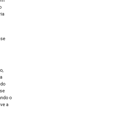
 em
o
ria
 se
o,
ma
ndo
 se
ando o
eve a