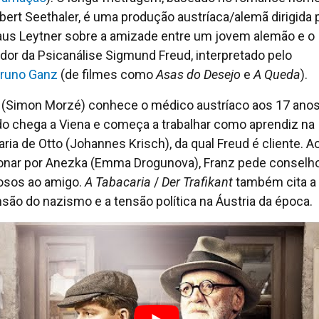
bert Seethaler, é uma produção austríaca/alemã dirigida 
aus Leytner sobre a amizade entre um jovem alemão e o
dor da Psicanálise Sigmund Freud, interpretado pelo
runo Ganz
(de filmes como
Asas do Desejo
e
A Queda
).
 (Simon Morzé) conhece o médico austríaco aos 17 anos
o chega a Viena e começa a trabalhar como aprendiz na
aria de Otto (Johannes Krisch), da qual Freud é cliente. A
onar por Anezka (Emma Drogunova), Franz pede conselh
sos ao amigo.
A Tabacaria
/
Der Trafikant
também cita a
são do nazismo e a tensão política na Áustria da época.