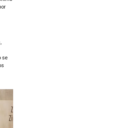
por
,
o se
os