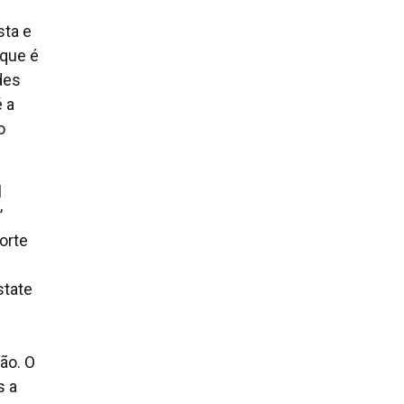
sta e
 que é
des
 a
o
l
’
orte
state
ão. O
s a