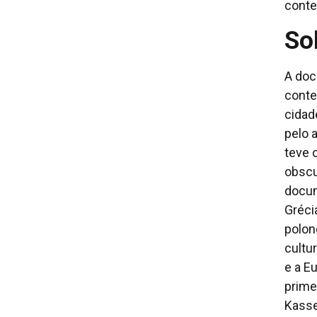
cont
So
A doc
conte
cidad
pelo 
teve 
obscu
docum
Grécia
polon
cultu
e a E
prime
Kasse