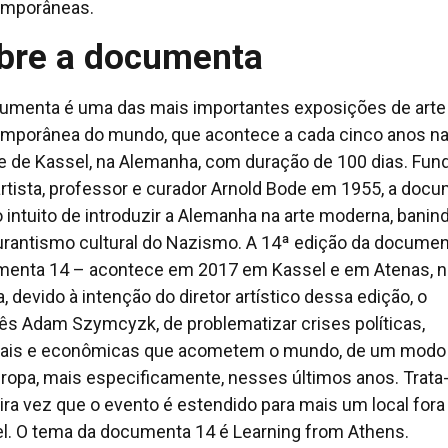
emporâneas.
bre a documenta
umenta é uma das mais importantes exposições de arte
mporânea do mundo, que acontece a cada cinco anos n
e de Kassel, na Alemanha, com duração de 100 dias. Fun
artista, professor e curador Arnold Bode em 1955, a doc
o intuito de introduzir a Alemanha na arte moderna, banin
rantismo cultural do Nazismo. A 14ª edição da documen
enta 14 – acontece em 2017 em Kassel e em Atenas, n
, devido à intenção do diretor artístico dessa edição, o
ês Adam Szymcyzk, de problematizar crises políticas,
rais e econômicas que acometem o mundo, de um modo 
uropa, mais especificamente, nesses últimos anos. Trata
ira vez que o evento é estendido para mais um local fora
l. O tema da documenta 14 é Learning from Athens.