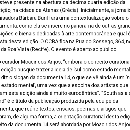
steve presente na abertura da décima quarta edição da
ção, na cidade de Atenas (Grécia). Inicialmente, a jornali
isadora Bárbara Buril fará uma contextualização sobre o
umenta, como ela se insere no panorama de outras gran
ições e bienais dedicadas à arte contemporânea e qual é
sta desta edição. O CCBA fica na Rua do Sossego, 364, n
 da Boa Vista (Recife). O evento é aberto ao público.
o curador Moacir dos Anjos, “embora o conceito curatoria
 edição busque trazer a ideia de ‘sul como estado mental
diz o slogan da documenta 14, o que se vê ainda é um ‘n
estado mental’, uma vez que a escolha dos artistas que
ram esta edição ainda é muito eurocêntrica”. “South as a 
nd” é o título da publicação produzida pela equipe da
enta, que reúne textos, ensaios, poemas e artigos que
raram, de alguma forma, a orientação curatorial desta ediç
ito da documenta 14 será abordada por Moacir dos Anjo