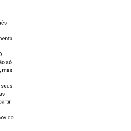
mês
menta
O
ão só
a, mas
s seus
 as
artir
movido