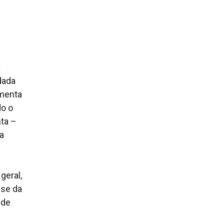
a
dada
umenta
do o
ta –
a
geral,
-se da
 de