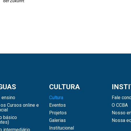
GUAS
CULTURA
INST
 ensino
Cultura
Fale con
os Cursos online e
Eventos
O CCBA
cial
Projetos
Nosso en
o básico
Galerias
Nossa eq
ntes)
Institucional
 intermediário