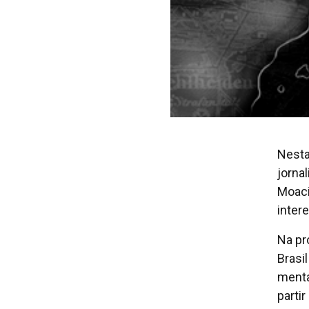
Nesta
jorna
Moaci
inter
Na pr
Brasi
menta
parti