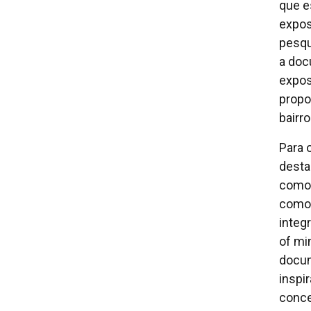
que e
exposi
pesqu
a doc
expos
propo
bairro
Para 
desta
como 
como 
integ
of mi
docum
inspi
conce