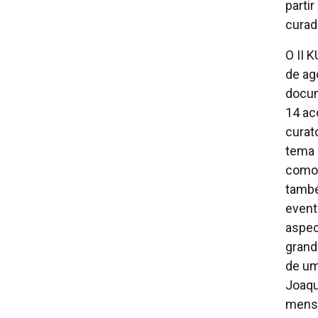
parti
curad
O II 
de ag
docum
14 ac
curato
tema 
como 
també
event
aspec
grand
de um
Joaqu
mensa