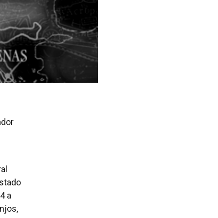
ador
al
estado
4 a
njos,