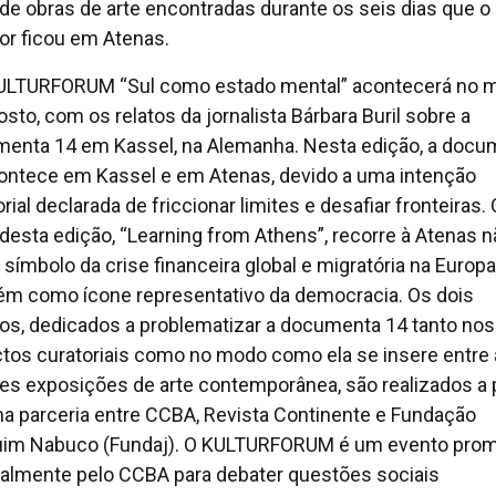
r de obras de arte encontradas durante os seis dias que o
or ficou em Atenas.
KULTURFORUM “Sul como estado mental” acontecerá no 
osto, com os relatos da jornalista Bárbara Buril sobre a
enta 14 em Kassel, na Alemanha. Nesta edição, a docu
ontece em Kassel e em Atenas, devido a uma intenção
rial declarada de friccionar limites e desafiar fronteiras. 
desta edição, “Learning from Athens”, recorre à Atenas n
símbolo da crise financeira global e migratória na Europ
m como ícone representativo da democracia. Os dois
os, dedicados a problematizar a documenta 14 tanto no
tos curatoriais como no modo como ela se insere entre
es exposições de arte contemporânea, são realizados a p
a parceria entre CCBA, Revista Continente e Fundação
im Nabuco (Fundaj). O KULTURFORUM é um evento pro
lmente pelo CCBA para debater questões sociais