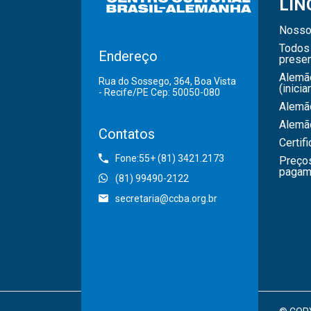
LÍN
Nosso
Todos 
Endereço
presen
Alemã
Rua do Sossego, 364, Boa Vista
(inicia
- Recife/PE Cep: 50050-080
Alemão
Alemã
Contatos
Certif
Fone:55+ (81) 3421.2173
Preço
pagam
(81) 99490-2122
secretaria@ccba.org.br