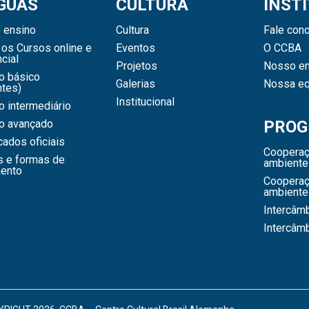
GUAS
CULTURA
INST
 ensino
Cultura
Fale con
os Cursos online e
Eventos
O CCBA
cial
Projetos
Nosso en
o básico
Galerias
Nossa eq
ntes)
Institucional
 intermediário
o avançado
PROG
icados oficiais
Cooperaç
s e formas de
ambiente
ento
Cooperaç
ambiente
Intercâm
Intercâm