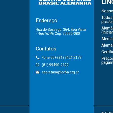
LÍN
Nosso
Todos 
Endereço
presen
Alemã
Rua do Sossego, 364, Boa Vista
(inicia
- Recife/PE Cep: 50050-080
Alemão
Alemã
Contatos
Certif
Fone:55+ (81) 3421.2173
Preço
pagam
(81) 99490-2122
secretaria@ccba.org.br