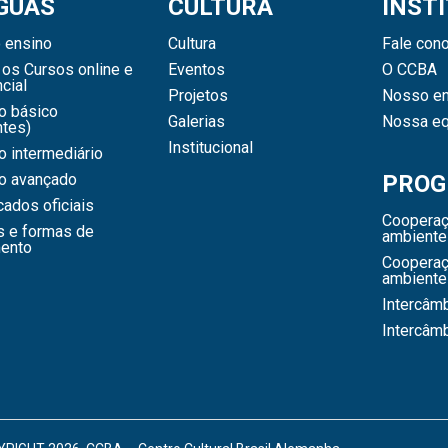
GUAS
CULTURA
INST
 ensino
Cultura
Fale con
os Cursos online e
Eventos
O CCBA
cial
Projetos
Nosso en
o básico
Galerias
Nossa eq
ntes)
Institucional
 intermediário
o avançado
PROG
icados oficiais
Cooperaç
s e formas de
ambiente
ento
Cooperaç
ambiente
Intercâm
Intercâm