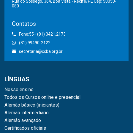
Rua do Sossego, 364, Boa Vista - Recife/PE Cep: 50050-
080
Contatos
Fone:55+ (81) 3421.2173
(81) 99490-2122
secretaria@ccba.org.br
LÍNGUAS
Nosso ensino
Todos os Cursos online e presencial
Alemão básico (iniciantes)
Alemão intermediário
Alemão avançado
Certificados oficiais