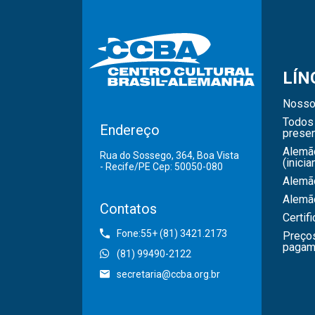
LÍN
Nosso
Todos 
Endereço
presen
Alemã
Rua do Sossego, 364, Boa Vista
(inicia
- Recife/PE Cep: 50050-080
Alemão
Alemã
Contatos
Certif
Fone:55+ (81) 3421.2173
Preço
pagam
(81) 99490-2122
secretaria@ccba.org.br