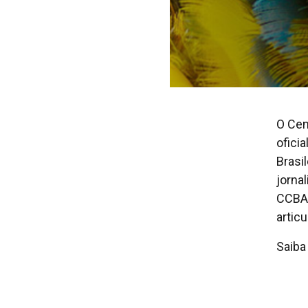
O Cen
ofici
Brasi
jorna
CCBA 
artic
Saiba