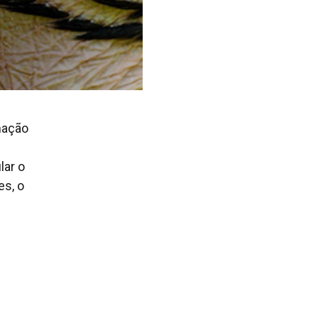
mação
lar o
es, o