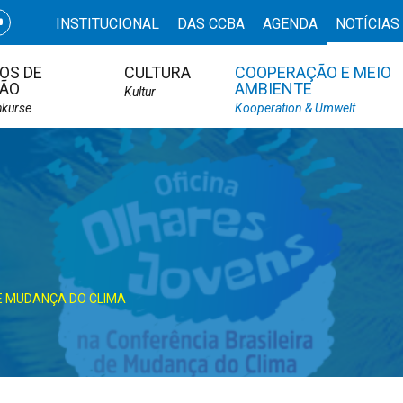
INSTITUCIONAL
DAS CCBA
AGENDA
NOTÍCIAS
OS DE
CULTURA
COOPERAÇÃO E MEIO
ÃO
AMBIENTE
Kultur
hkurse
Kooperation & Umwelt
E MUDANÇA DO CLIMA