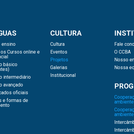
GUAS
CULTURA
INST
 ensino
Cultura
Fale con
os Cursos online e
Eventos
O CCBA
cial
Projetos
Nosso en
o básico
Galerias
Nossa eq
ntes)
Institucional
 intermediário
o avançado
PROG
icados oficiais
Cooperaç
s e formas de
ambiente
ento
Cooperaç
ambiente
Intercâm
Intercâm