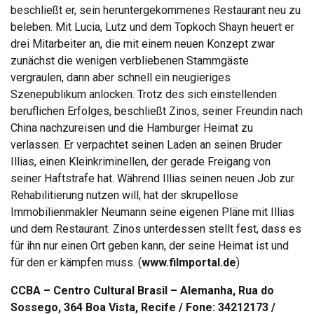
beschließt er, sein heruntergekommenes Restaurant neu zu
beleben. Mit Lucia, Lutz und dem Topkoch Shayn heuert er
drei Mitarbeiter an, die mit einem neuen Konzept zwar
zunächst die wenigen verbliebenen Stammgäste
vergraulen, dann aber schnell ein neugieriges
Szenepublikum anlocken. Trotz des sich einstellenden
beruflichen Erfolges, beschließt Zinos, seiner Freundin nach
China nachzureisen und die Hamburger Heimat zu
verlassen. Er verpachtet seinen Laden an seinen Bruder
Illias, einen Kleinkriminellen, der gerade Freigang von
seiner Haftstrafe hat. Während Illias seinen neuen Job zur
Rehabilitierung nutzen will, hat der skrupellose
Immobilienmakler Neumann seine eigenen Pläne mit Illias
und dem Restaurant. Zinos unterdessen stellt fest, dass es
für ihn nur einen Ort geben kann, der seine Heimat ist und
für den er kämpfen muss. (
www.filmportal.de
)
CCBA – Centro Cultural Brasil – Alemanha, Rua do
Sossego, 364 Boa Vista, Recife / Fone: 34212173 /