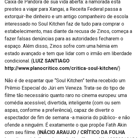
Caixa de Pandora de sua vida aberta: a namorada está
prestes a viajar para Xangai, a Receita Federal passa a
extorquir-lhe dinheiro e um antigo companheiro de escola
interessado no Soul Kitchen faz de tudo para comprar o
estabelecimento, mas diante da recusa de Zinos, começa a
fazer falsas denúncias para as autoridades fecharem o
espaço. Além disso, Zinos sofre com uma hérnia em
estado avançado e tem que lidar com o irmão em liberdade
condicional. (
LUIZ SANTIAGO
http://www.planocritico.com/critica-soul-kitchen/
)
Não é de espantar que “Soul Kitchen” tenha recebido um
Prêmio Especial do Júri em Veneza. Trata-se do tipo de
filme tão necessário quanto raro no cinema europeu: uma
comédia acessível, divertida, inteligente (com ou sem
aspas, conforme a preferência), capaz de divertir o
espectador de fim de semana -a maioria do público- e não
ofende a ninguém. É exatamente o que propõe Fatih Akin
com seu filme. (
INÁCIO ARAUJO / CRÍTICO DA FOLHA