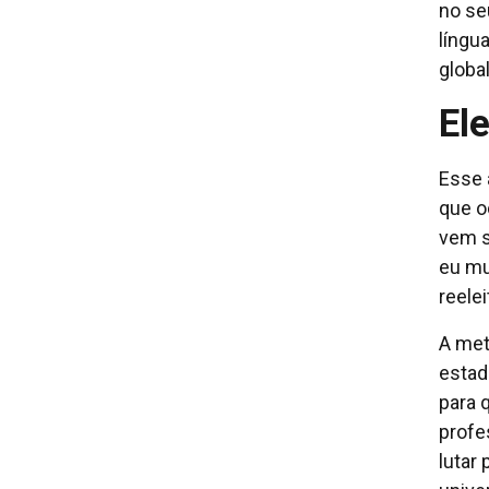
no se
língu
globa
El
Esse 
que o
vem s
eu mu
reele
A met
estad
para 
profe
lutar