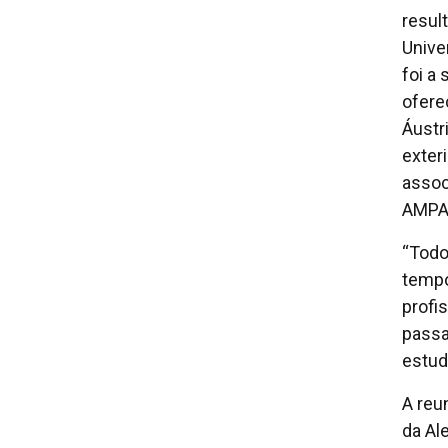
resul
Unive
foi a
ofere
Áustr
exter
assoc
AMPA 
“Todo
tempo
profi
passa
estud
A reu
da Al