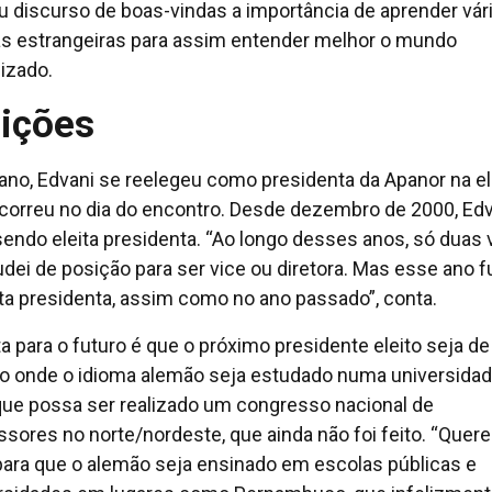
u discurso de boas-vindas a importância de aprender vár
as estrangeiras para assim entender melhor o mundo
lizado.
eições
ano, Edvani se reelegeu como presidenta da Apanor na e
correu no dia do encontro. Desde dezembro de 2000, Edv
endo eleita presidenta. “Ao longo desses anos, só duas
dei de posição para ser vice ou diretora. Mas esse ano f
ita presidenta, assim como no ano passado”, conta.
a para o futuro é que o próximo presidente eleito seja d
o onde o idioma alemão seja estudado numa universidad
que possa ser realizado um congresso nacional de
ssores no norte/nordeste, que ainda não foi feito. “Que
 para que o alemão seja ensinado em escolas públicas e