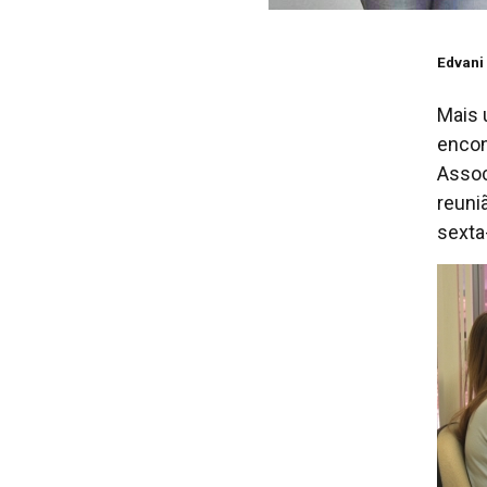
Edvani
Mais 
encon
Assoc
reuni
sexta