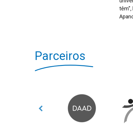
unive
têm”,
Apano
Parceiros