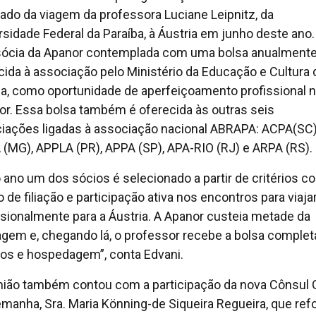
tado da viagem da professora Luciane Leipnitz, da
rsidade Federal da Paraíba, à Áustria em junho deste ano.
 sócia da Apanor contemplada com uma bolsa anualment
cida à associação pelo Ministério da Educação e Cultura 
ia, como oportunidade de aperfeiçoamento profissional 
ior. Essa bolsa também é oferecida às outras seis
iações ligadas à associação nacional ABRAPA: ACPA(SC)
(MG), APPLA (PR), APPA (SP), APA-RIO (RJ) e ARPA (RS).
 ano um dos sócios é selecionado a partir de critérios 
 de filiação e participação ativa nos encontros para viaja
ssionalmente para a Áustria. A Apanor custeia metade da
gem e, chegando lá, o professor recebe a bolsa complet
os e hospedagem”, conta Edvani.
nião também contou com a participação da nova Cônsul 
emanha, Sra. Maria Könning-de Siqueira Regueira, que ref