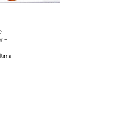
e
or –
ltima