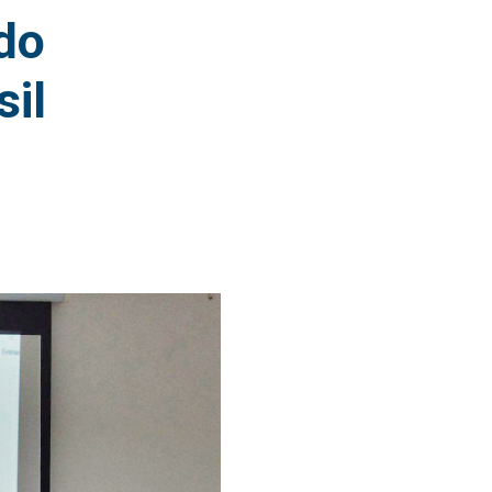
do
sil