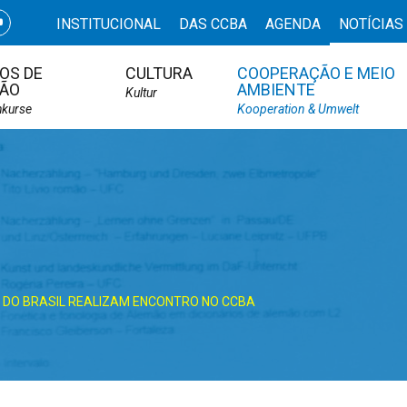
INSTITUCIONAL
DAS CCBA
AGENDA
NOTÍCIAS
OS DE
CULTURA
COOPERAÇÃO E MEIO
ÃO
AMBIENTE
Kultur
hkurse
Kooperation & Umwelt
 DO BRASIL REALIZAM ENCONTRO NO CCBA