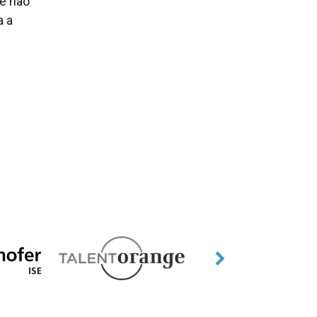
e não
a a