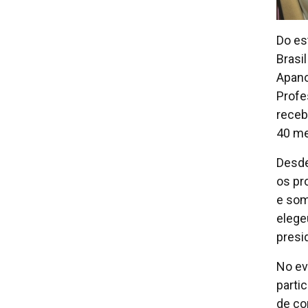
Do es
Brasi
Apano
Profe
receb
40 me
Desde
os pr
e som
elege
presi
No ev
parti
de co