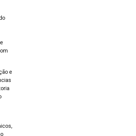
 do
de
 com
ção e
ncias
oria
o
icos,
 o