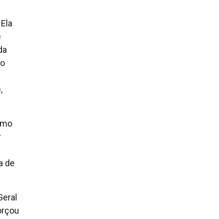
 Ela
e
da
no
,
como
r
a de
Geral
orçou