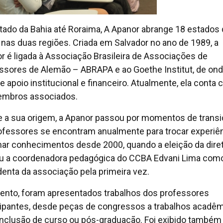
tado da Bahia até Roraima, A Apanor abrange 18 estados
l nas duas regiões. Criada em Salvador no ano de 1989, a
r é ligada à Associação Brasileira de Associações de
ssores de Alemão – ABRAPA e ao Goethe Institut, de on
e apoio institucional e financeiro. Atualmente, ela conta
mbros associados.
 a sua origem, a Apanor passou por momentos de transi
ofessores se encontram anualmente para trocar experiê
ar conhecimentos desde 2000, quando a eleição da diret
u a coordenadora pedagógica do CCBA Edvani Lima com
denta da associação pela primeira vez.
ento, foram apresentados trabalhos dos professores
cipantes, desde peças de congressos a trabalhos acadêm
nclusão de curso ou pós-graduação. Foi exibido também