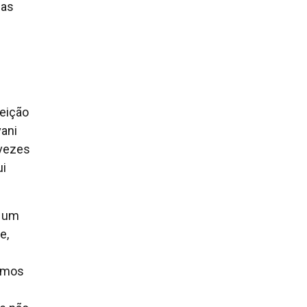
ias
leição
ani
 vezes
ui
e um
e,
remos