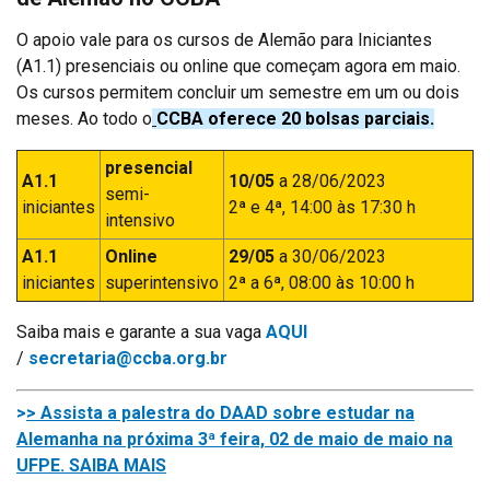
O apoio vale para os cursos de Alemão para Iniciantes
(A1.1) presenciais ou online que começam agora em maio.
Os cursos permitem concluir um semestre em um ou dois
meses. Ao todo o
CCBA oferece 20 bolsas parciais.
presencial
A1.1
10/05
a 28/06/2023
semi-
iniciantes
2ª e 4ª, 14:00 às 17:30 h
intensivo
A1.1
Online
29/05
a 30/06/2023
iniciantes
superintensivo
2ª a 6ª, 08:00 às 10:00 h
Saiba mais e garante a sua vaga
AQUI
/
secretaria@ccba.org.br
>
> Assista a palestra do DAAD sobre estudar na
Alemanha na próxima 3ª feira, 02 de maio de maio na
UFPE. SAIBA MAIS