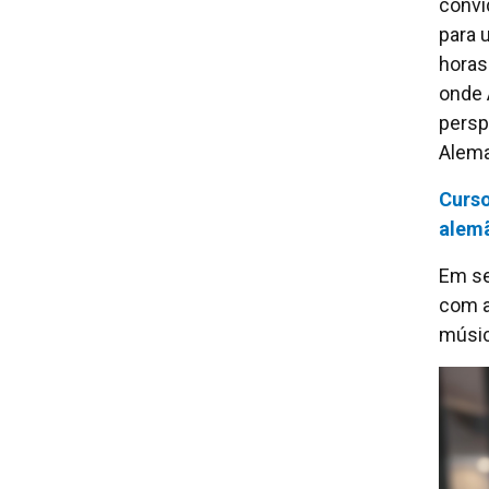
convi
para 
horas
onde 
persp
Alem
Curso
alemã
Em se
com a
músic