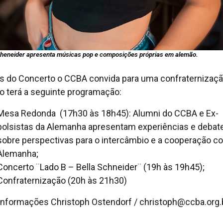
cheneider apresenta músicas pop e composições próprias em alemão.
s do Concerto o CCBA convida para uma confraternizaçã
o terá a seguinte programação:
Mesa Redonda (17h30 às 18h45): Alumni do CCBA e Ex-
bolsistas da Alemanha apresentam experiências e deba
sobre perspectivas para o intercâmbio e a cooperação c
Alemanha;
Concerto ¨Lado B – Bella Schneider¨ (19h às 19h45);
Confraternização (20h às 21h30)
informações Christoph Ostendorf / christoph@ccba.org