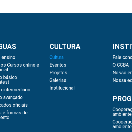
GUAS
CULTURA
INST
 ensino
Cultura
Fale con
os Cursos online e
Eventos
O CCBA
cial
Projetos
Nosso en
o básico
Galerias
Nossa eq
ntes)
Institucional
 intermediário
o avançado
PROG
icados oficiais
Cooperaç
s e formas de
ambiente
ento
Cooperaç
ambiente