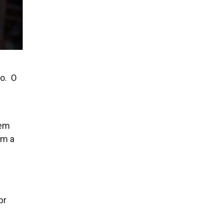
o. O
tem
om a
.br