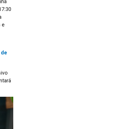
nha
17:30
a
 e
 de
sivo
ntará