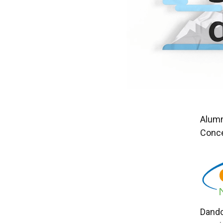
Alumn
Conce
Dando