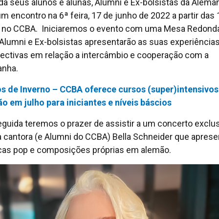
da seus alunos e alunas, Alumni e Ex-bolsistas da Alema
um encontro na 6ª feira, 17 de junho de 2022 a partir das 
 no CCBA. Iniciaremos o evento com uma Mesa Redond
Alumni e Ex-bolsistas apresentarão as suas experiências
ectivas em relação a intercâmbio e cooperação com a
anha.
s de Inverno – CCBA oferece cursos (super)intensivos
o em julho para iniciantes e níveis báscios
guida teremos o prazer de assistir a um concerto exclu
 cantora (e Alumni do CCBA) Bella Schneider que aprese
as pop e composições próprias em alemão.