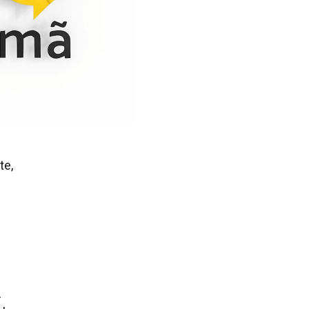
te,
A