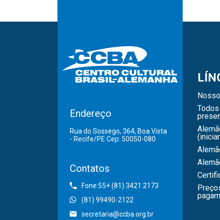
LÍN
Nosso
Todos 
Endereço
presen
Alemã
Rua do Sossego, 364, Boa Vista
(inicia
- Recife/PE Cep: 50050-080
Alemão
Alemã
Contatos
Certif
Fone:55+ (81) 3421.2173
Preço
pagam
(81) 99490-2122
secretaria@ccba.org.br