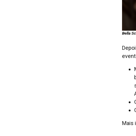
Bella S
Depoi
event
Mais 