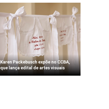
Karen Packebusch expõe no CCBA,
que lança edital de artes visuais