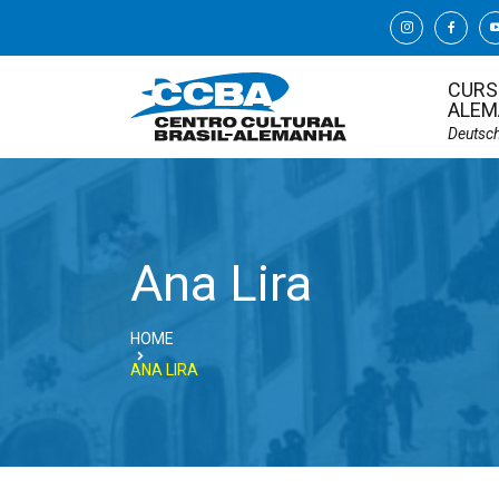
CURS
ALEM
Deutsc
Ana Lira
HOME
ANA LIRA