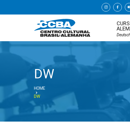
CURS
ALEM
Deutsc
DW
HOME
DW