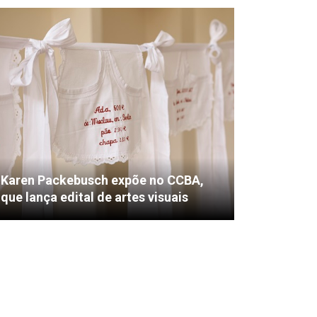
Karen Packebusch expõe no CCBA,
que lança edital de artes visuais