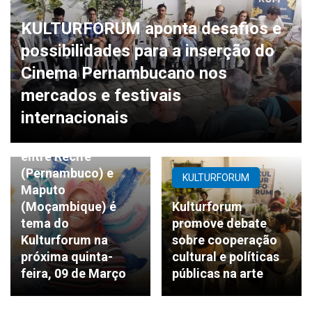
KULTURFORUM aponta desafios e
possibilidades para a inserção do
Cinema Pernambucano nos
mercados e festivais
KULTURFORUM
internacionais
Interações culturais
entre Recife
(Pernambuco) e
KULTURFORUM
Maputo
(Moçambique) é
Kulturforum
tema do
promove debate
Kulturforum na
sobre cooperação
próxima quinta-
cultural e políticas
feira, 09 de Março
públicas na arte