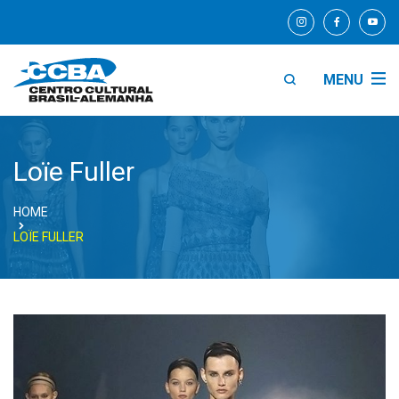
MENU
Loïe Fuller
HOME
LOÏE FULLER