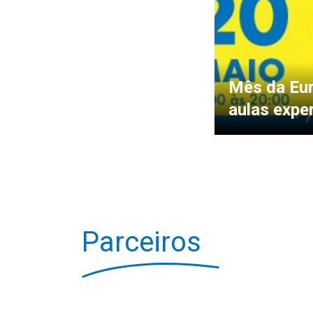
Mês da Eur
aulas expe
Parceiros