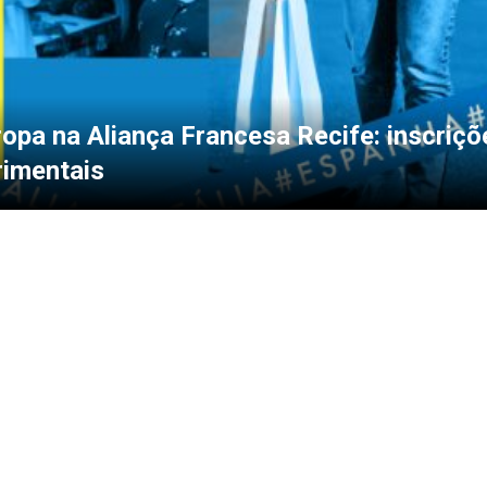
opa na Aliança Francesa Recife: inscriçõ
rimentais