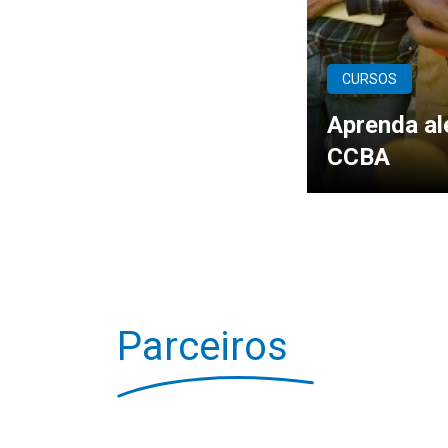
CURSOS
Aprenda al
CCBA
Parceiros