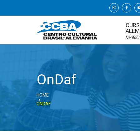
CURS
ALEM
Deutsc
OnDaf
HOME
ONDAF