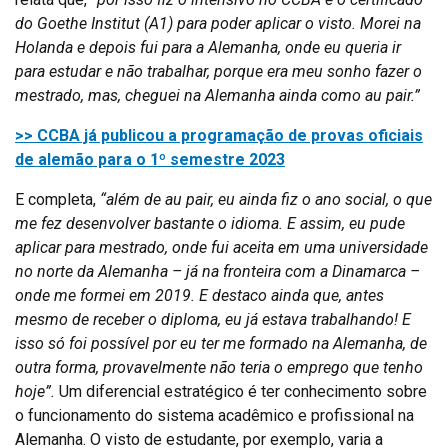
do Goethe Institut (A1) para poder aplicar o visto. Morei na
Holanda e depois fui para a Alemanha, onde eu queria ir
para estudar e não trabalhar, porque era meu sonho fazer o
mestrado, mas, cheguei na Alemanha ainda como au pair.”
>> CCBA já publicou a programação de provas oficiais
de alemão para o 1º semestre 2023
E completa,
“além de au pair, eu ainda fiz o ano social, o que
me fez desenvolver bastante o idioma. E assim, eu pude
aplicar para mestrado, onde fui aceita em uma universidade
no norte da Alemanha – já na fronteira com a Dinamarca –
onde me formei em 2019. E destaco ainda que, antes
mesmo de receber o diploma, eu já estava trabalhando! E
isso só foi possível por eu ter me formado na Alemanha, de
outra forma, provavelmente não teria o emprego que tenho
hoje”.
Um diferencial estratégico é ter conhecimento sobre
o funcionamento do sistema acadêmico e profissional na
Alemanha. O visto de estudante, por exemplo, varia a