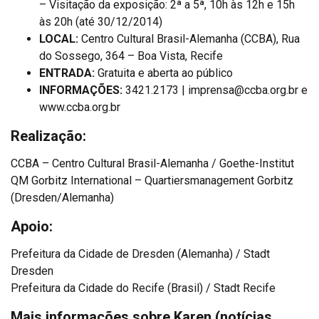
– Visitação da exposição: 2ª a 5ª, 10h às 12h e 15h
às 20h (até 30/12/2014)
LOCAL:
Centro Cultural Brasil-Alemanha (CCBA), Rua
do Sossego, 364 – Boa Vista, Recife
ENTRADA:
Gratuita e aberta ao público
INFORMAÇÕES:
3421.2173 | imprensa@ccba.org.br e
www.ccba.org.br
Realização:
CCBA – Centro Cultural Brasil-Alemanha / Goethe-Institut
QM Gorbitz International – Quartiersmanagement Gorbitz
(Dresden/Alemanha)
Apoio:
Prefeitura da Cidade de Dresden (Alemanha) / Stadt
Dresden
Prefeitura da Cidade do Recife (Brasil) / Stadt Recife
Mais informações sobre Karen (notícias