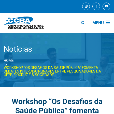
MENU
Notícias
HOME
WORKSHOP “OS DESAFIOS DA SAÚDE PÚBLICA” FOMENTA
DEBATES INTERDISCIPLINARES ENTRE PESQUISADORES DA
UFPE, FIOCRUZ E A SOCIEDADE
Workshop “Os Desafios da
Saúde Pública” fomenta