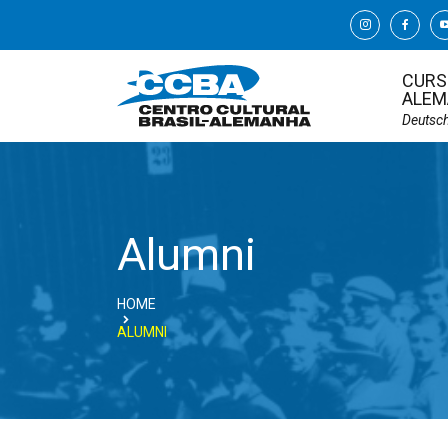
CURS
ALEM
Deutsc
Alumni
HOME
ALUMNI