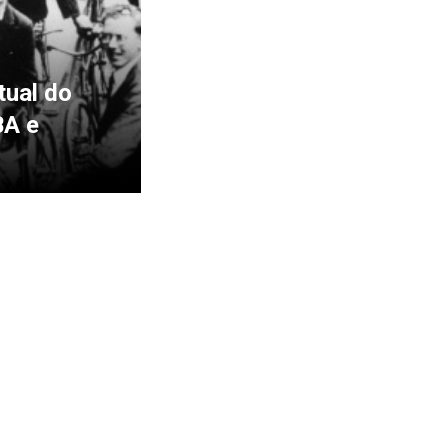
tual do
BA e