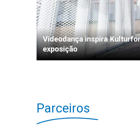
Videodança inspira Kulturf
exposição
Parceiros