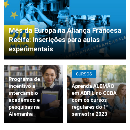
Mês da Europa na Aliança Francesa
Recife: inscrições para aulas
experimentais
CURSOS
Programa de
incentivo a
Aprenda ALEMÃO
intercâmbio
em ABRIL no CCBA
acadêmico e
com os cursos
pesquisas na
regulares do 1º
Alemanha
semestre 2023