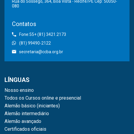
Rua do Sossego, 364, Boa Vista - Recife/PE Cep: 50050-
080
Contatos
Fone:55+ (81) 3421.2173
(81) 99490-2122
secretaria@ccba.org.br
LÍNGUAS
Nosso ensino
Todos os Cursos online e presencial
Alemão básico (iniciantes)
Alemão intermediário
Alemão avançado
Certificados oficiais