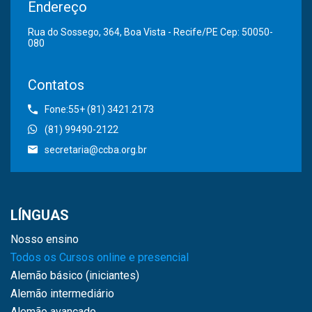
Endereço
Rua do Sossego, 364, Boa Vista - Recife/PE Cep: 50050-
080
Contatos
Fone:55+ (81) 3421.2173
(81) 99490-2122
secretaria@ccba.org.br
LÍNGUAS
Nosso ensino
Todos os Cursos online e presencial
Alemão básico (iniciantes)
Alemão intermediário
Alemão avançado