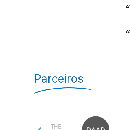
A
A
Parceiros