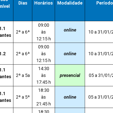
Dias
Horários
Modalidade
Período
nível
09:00
1.1
online
2ª a 6ª
às
10 a 31/01/
iantes
12:15 h
09:00
1.2
2ª a 6ª
às
online
10 a 31/01/
12:15 h
14:30
1.1
2ª a 5a
às
presencial
05 a 31/01/
iantes
17:45 h
18:30
1.1
2ª a 5ª
às
online
05 a 31/01/
iantes
21:45 h
18:30