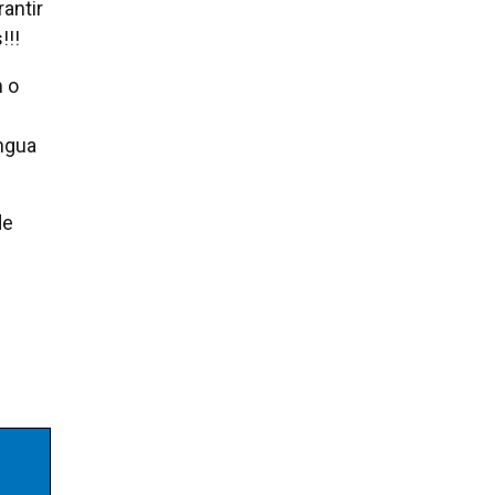
antir
!!!
 o
ngua
de