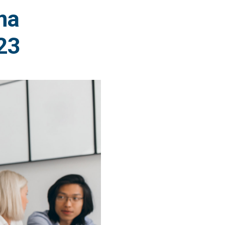
ma
23