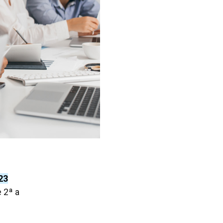
23
 2ª a