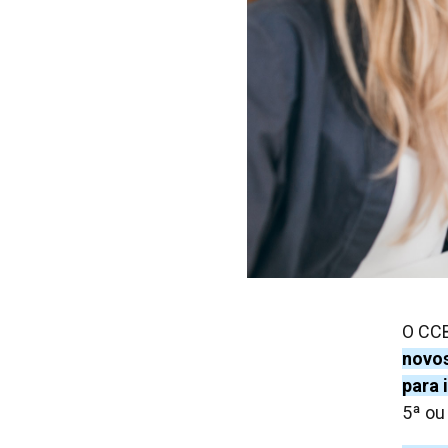
O CCB
novos
para 
5ª ou 