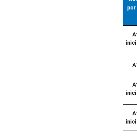
por 
A
inic
A
A
inic
A
inic