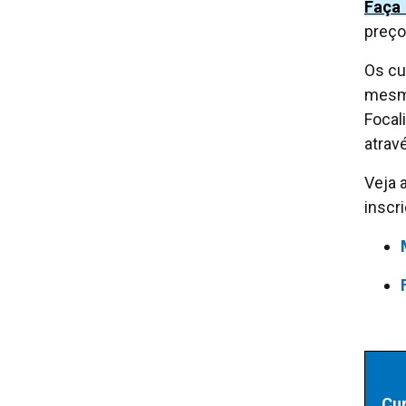
Faça 
preço
Os cu
mesmo
Focal
atrav
Veja 
inscr
Cu