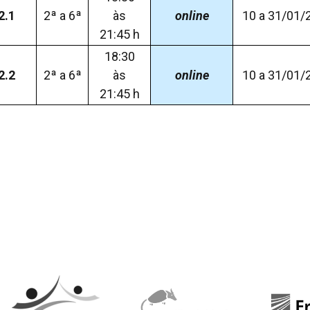
2.1
2ª a 6ª
às
online
10 a 31/01/
21:45 h
18:30
2.2
2ª a 6ª
às
online
10 a 31/01/
21:45 h