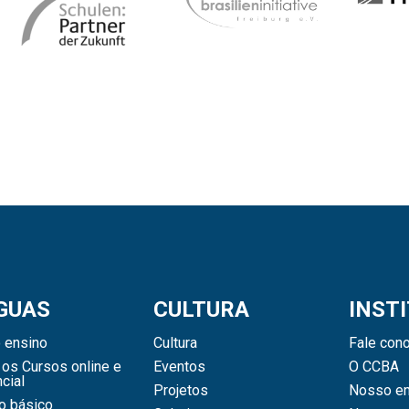
GUAS
CULTURA
INST
 ensino
Cultura
Fale con
os Cursos online e
Eventos
O CCBA
cial
Projetos
Nosso en
o básico