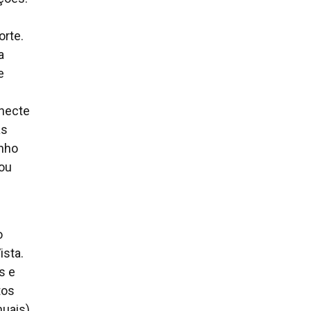
orte.
a
e
onecte
as
nho
tou
o
ista.
s e
tos
uais),