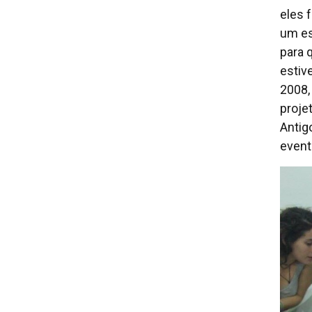
eles 
um es
para 
estive
2008,
proje
Antig
event