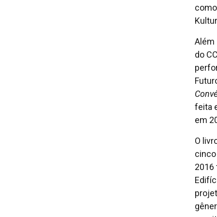
como 
Kultu
Além 
do CC
perfo
Futur
Conv
feita
em 2
O liv
cinco
2016 
Edifí
proje
gênero