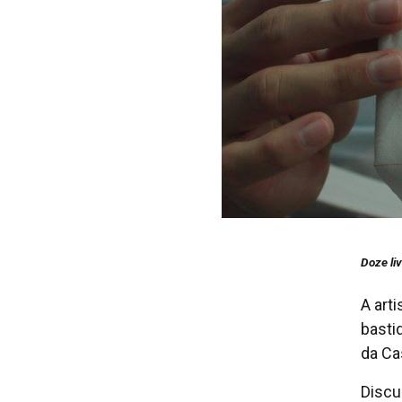
Doze li
A art
basti
da C
Discu