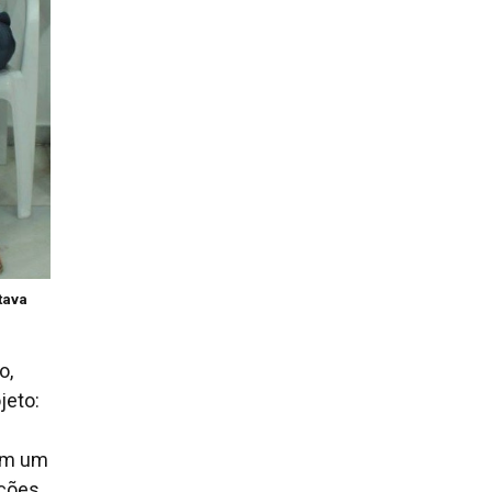
tava
o,
jeto:
tem um
uções.