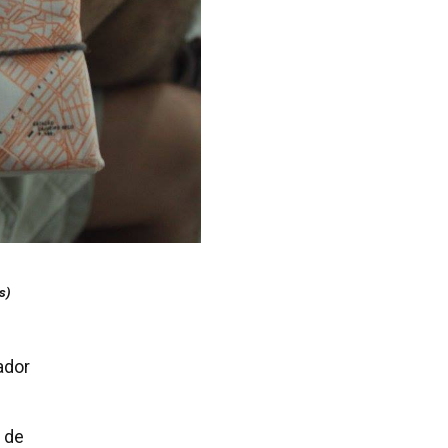
s)
ador
 de