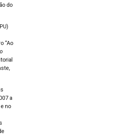
ão do
APU)
ro “Ao
o
torial
ste,
as
2007 a
 e no
s
de