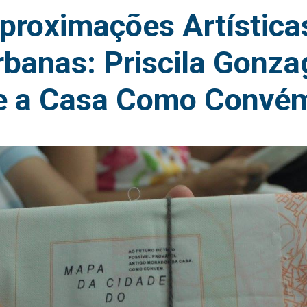
proximações Artística
rbanas: Priscila Gonza
e a Casa Como Convé