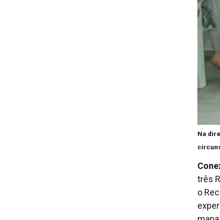
Na dire
circuns
Cone
três 
o Rec
exper
mapa 