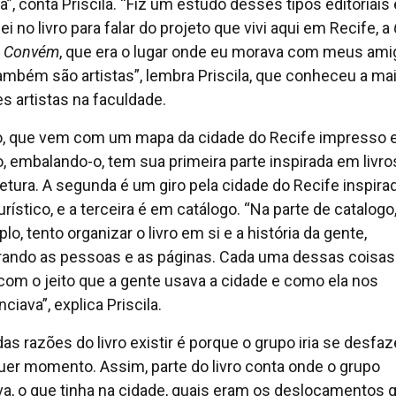
a”, conta Priscila. “Fiz um estudo desses tipos editoriais 
ei no livro para falar do projeto que vivi aqui em Recife, a
 Convém
, que era o lugar onde eu morava com meus am
ambém são artistas”, lembra Priscila, que conheceu a mai
s artistas na faculdade.
ro, que vem com um mapa da cidade do Recife impresso
o, embalando-o, tem sua primeira parte inspirada em livro
tetura. A segunda é um giro pela cidade do Recife inspir
urístico, e a terceira é em catálogo. “Na parte de catalogo
o, tento organizar o livro em si e a história da gente,
ando as pessoas e as páginas. Cada uma dessas coisa
 com o jeito que a gente usava a cidade e como ela nos
nciava”, explica Priscila.
as razões do livro existir é porque o grupo iria se desfaz
uer momento. Assim, parte do livro conta onde o grupo
a, o que tinha na cidade, quais eram os deslocamentos 