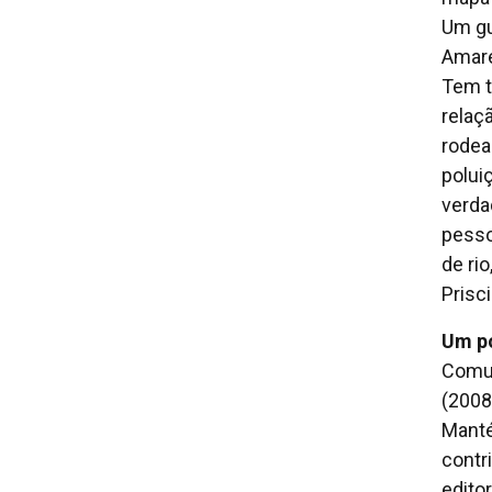
Um gu
Amare
Tem t
relaç
rodea
polui
verda
pesso
de ri
Prisc
Um po
Comun
(2008)
Manté
contr
edito