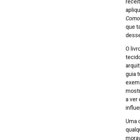
receit
apliqu
Como
que t
desse
O liv
tecid
arqui
guia t
exempl
mostr
a ver
influe
Uma d
qualq
morav