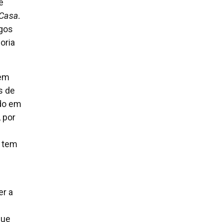
e
Casa.
igos
oria
 em
s de
ado em
, por
s tem
er a
que