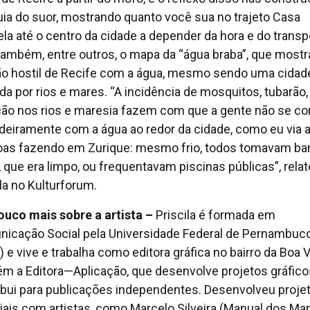
ia do suor, mostrando quanto você sua no trajeto Casa
la até o centro da cidade a depender da hora e do transp
ambém, entre outros, o mapa da “água braba”, que mostr
ão hostil de Recife com a água, mesmo sendo uma cidad
da por rios e mares. “A incidência de mosquitos, tubarão,
ção nos rios e maresia fazem com que a gente não se c
deiramente com a água ao redor da cidade, como eu via 
as fazendo em Zurique: mesmo frio, todos tomavam ba
o, que era limpo, ou frequentavam piscinas públicas”, rela
ila no Kulturforum.
uco mais sobre a artista
–
Priscila é formada em
icação Social pela Universidade Federal de Pernambuc
 e vive e trabalha como editora gráfica no bairro da Boa V
m a Editora—Aplicação, que desenvolve projetos gráfico
ibui para publicações independentes. Desenvolveu proje
riais com artistas, como Marcelo Silveira (Manual dos Man