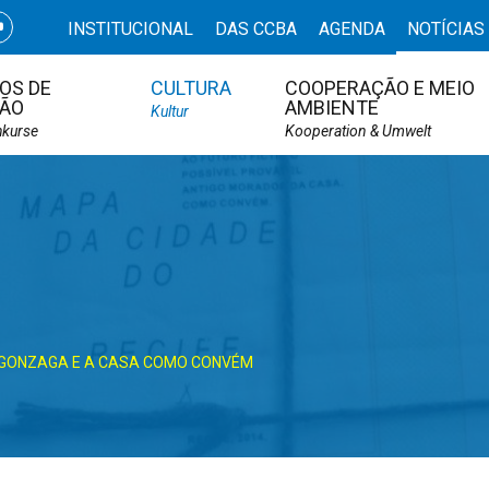
INSTITUCIONAL
DAS CCBA
AGENDA
NOTÍCIAS
OS DE
CULTURA
COOPERAÇÃO E MEIO
ÃO
AMBIENTE
Kultur
hkurse
Kooperation & Umwelt
 GONZAGA E A CASA COMO CONVÉM