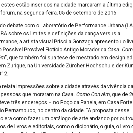
estes estão inseridos na cidade marcaram a última ediç
rforum, na segunda-feira, 05 de setembro de 2016.
do debate com o Laboratório de Performance Urbana (L
BA sobre os limites e definições da dança versus a
rmance, a artista visual Priscila Gonzaga apresentou o liv
o Possível Provável Fictício Antigo Morador da
Casa. Com
ém
”, que também foi sua tese de mestrado em design edi
 em Zurique, na Universidade Zürcher Hochschule der Kün
012.
ro relata impressões sobre a cidade através da vivência d
 pessoas que moraram na
Casa. Como Convém
, que de 
teve três endereços – no Poço da Panela, em Casa Forte
cio Pernambuco, no centro da cidade. “A proposta desse
to era como fazer um catálogo de arte andando por outro
s de livros e editoriais, como o dicionário, o guia, o livro 