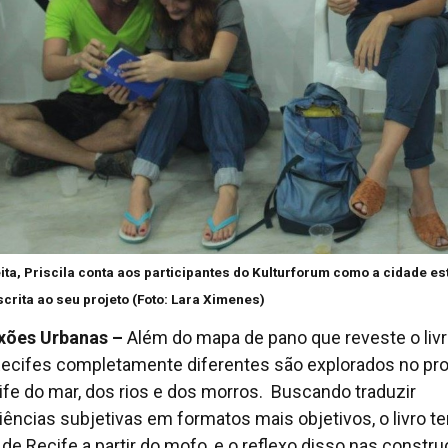
ita, Priscila conta aos participantes do Kulturforum como a cidade es
crita ao seu projeto (Foto: Lara Ximenes)
xões Urbanas –
Além do mapa de pano que reveste o livr
Recifes completamente diferentes são explorados no pro
ife do mar, dos rios e dos morros. Buscando traduzir
iências subjetivas em formatos mais objetivos, o livro 
de Recife a partir do mofo, e o reflexo disso nas constr