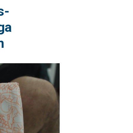
s-
ga
m