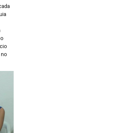
 cada
uia
m
no
cio
 no