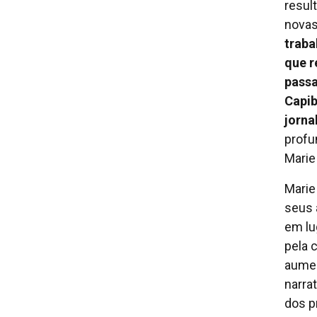
resul
novas
trab
que r
passa
Capib
jorn
profu
Marie
Marie
seus 
em lu
pela 
aumen
narra
dos p