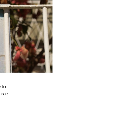
eto
os e