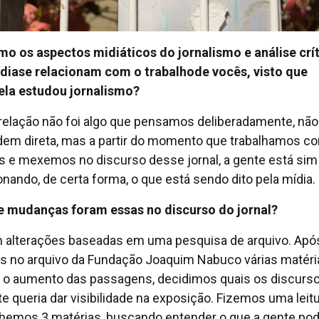
mo os aspectos midiáticos do jornalismo e análise crí
dia
se relacionam com o trabalho
de vocês, visto que
la estudou jornalismo?
relação não foi algo que pensamos deliberadamente, não
dem direta, mas a partir do momento que trabalhamos c
is e mexemos no discurso desse jornal, a gente está sim
onando, de certa forma, o que está sendo dito pela mídia.
e mudanças foram essas no discurso do jornal?
 alterações baseadas em uma pesquisa de arquivo. Apó
s no arquivo da Fundação Joaquim Nabuco várias matéri
 o aumento das passagens, decidimos quais os discurs
te queria dar visibilidade na exposição. Fizemos uma leitu
hemos 3 matérias, buscando entender o que a gente pod