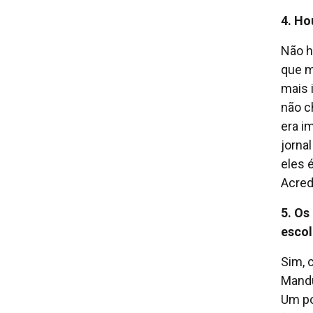
4. Ho
Não h
que m
mais 
não c
era i
jorna
eles 
Acred
5. Os
escol
Sim, 
Mandu
Um po