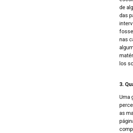
de al
das p
inter
fosse
nas c
algum
matér
los s
3. Qu
Uma g
perce
as ma
págin
compr