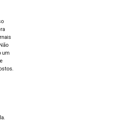
so
ra
rnais
.Não
o um
re
ostos.
la.