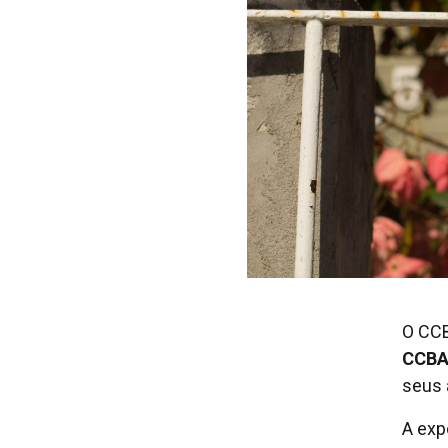
O CCB
CCBA 
seus 
A exp