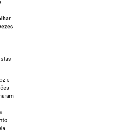
a
lhar
 vezes
o
istas
oz e
ções
lharam
a
nto
ela