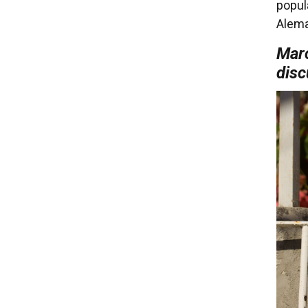
popul
Alema
Marc
disc