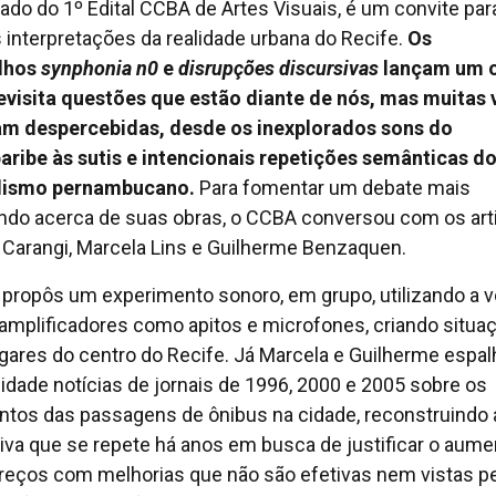
tado do 1º Edital CCBA de Artes Visuais, é um convite par
 interpretações da realidade urbana do Recife.
Os
alhos
synphonia n0
e
disrupções discursivas
lançam um o
evisita questões que estão diante de nós, mas muitas
m despercebidas, desde os inexplorados sons do
aribe às sutis e intencionais repetições semânticas d
alismo pernambucano.
Para fomentar um debate mais
ndo acerca de suas obras, o CCBA conversou com os art
 Carangi, Marcela Lins e Guilherme Benzaquen.
 propôs um experimento sonoro, em grupo, utilizando a v
amplificadores como apitos e microfones, criando situa
gares do centro do Recife. Já Marcela e Guilherme espa
cidade notícias de jornais de 1996, 2000 e 2005 sobre os
tos das passagens de ônibus na cidade, reconstruindo 
tiva que se repete há anos em busca de justificar o aume
reços com melhorias que não são efetivas nem vistas p