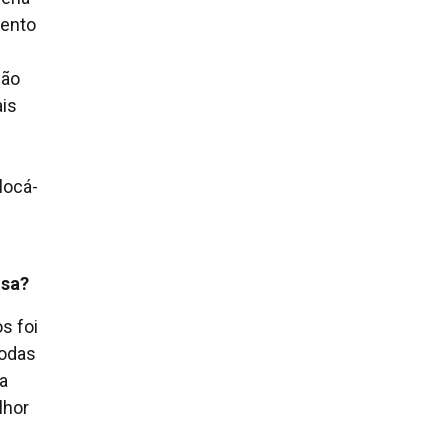
mento
não
ais
locá-
isa?
s foi
todas
a
lhor