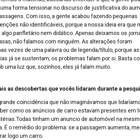
guma forma tensionar no discurso de justificativa do au
assagens. Com isso, a gente acabou fazendo pequenas
venções não identificáveis, porque a nossa ideia era que 
 algo panfletário nem didático. Apenas deixamos os jorn
asas, não falamos com ninguém. As alterações foram
as vezes de uma palavra ou de legenda/título, porque as
ias já se sustentam, os problemas falam por si. Basta co
ob uma luz que, sozinhos, eles já falam muito.
ais as descobertas que vocês lidaram durante a pesqu
rande coincidência que não imaginávamos que lidaríamo
ber como os anúncios de carro estavam presentes em 
térias.Todas tinham um anuncio de automóvel na mesm
a. É o remédio do problema: se a passagem aumenta, me
ar logo um carro.