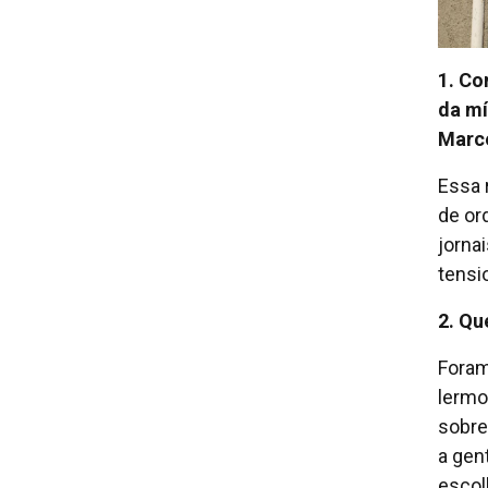
1. Co
da mí
Marce
Essa 
de or
jorna
tensi
2. Qu
Foram
lermo
sobre
a gen
escol