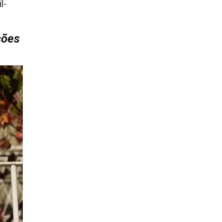
l-
ções