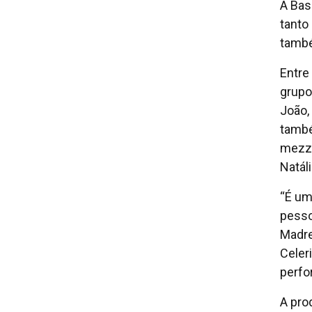
A Bas
tanto
també
Entre
grupo
João,
també
mezzo
Natál
“É um
pesso
Madre
Celer
perfo
A pro