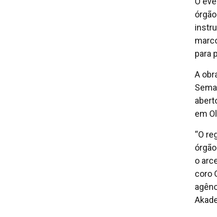
O eve
órgão
instr
marco
para p
A obr
Seman
aberto
em Ol
“O re
órgão
o arc
coro 
agênc
Akade