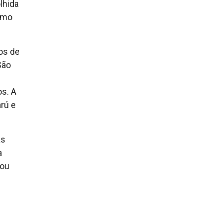
lhida
como
os de
São
os. A
rú e
as
a
rou