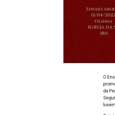
O Ens
promo
da Pe
Segun
luxem