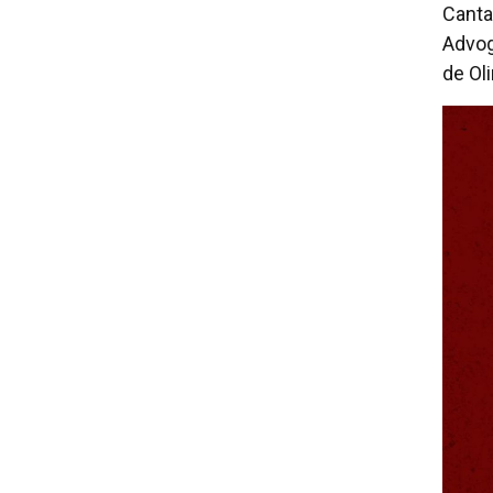
Canta
Advog
de Ol