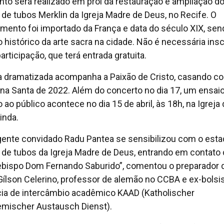
nto será realizado em prol da restauração e ampliação d
 de tubos Merklin da Igreja Madre de Deus, no Recife. O
umento foi importado da França e data do século XIX, se
 histórico da arte sacra na cidade. Não é necessária ins
articipação, que terá entrada gratuita.
a dramatizada acompanha a Paixão de Cristo, casando c
a Santa de 2022. Além do concerto no dia 17, um ensai
 ao público acontece no dia 15 de abril, às 18h, na Igreja 
inda.
gente convidado Radu Pantea se sensibilizou com o esta
 de tubos da Igreja Madre de Deus, entrando em contato
ebispo Dom Fernando Saburido”, comentou o preparador 
Gílson Celerino, professor de alemão no CCBA e ex-bolsi
ia de intercâmbio acadêmico KAAD (Katholischer
mischer Austausch Dienst).