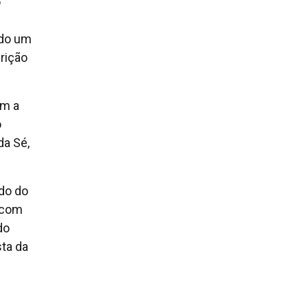
o
ndo um
crição
om a
o
da Sé,
do do
 com
do
sta da