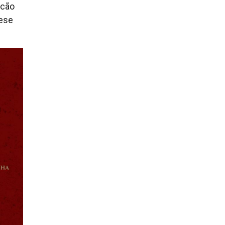
lcão
cese