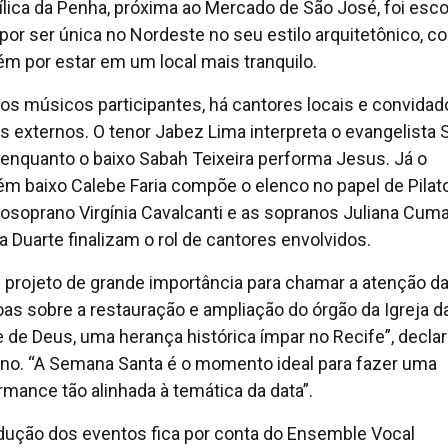
ílica da Penha, próxima ao Mercado de São José, foi esco
 por ser única no Nordeste no seu estilo arquitetônico, 
m por estar em um local mais tranquilo.
 os músicos participantes, há cantores locais e convidad
s externos. O tenor Jabez Lima interpreta o evangelista 
 enquanto o baixo Sabah Teixeira performa Jesus. Já o
m baixo Calebe Faria compõe o elenco no papel de Pilat
soprano Virgínia Cavalcanti e as sopranos Juliana Cuma
ia Duarte finalizam o rol de cantores envolvidos.
 projeto de grande importância para chamar a atenção d
as sobre a restauração e ampliação do órgão da Igreja d
 de Deus, uma herança histórica ímpar no Recife”, decla
ino. “A Semana Santa é o momento ideal para fazer uma
rmance tão alinhada à temática da data”.
dução dos eventos fica por conta do Ensemble Vocal