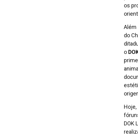
os pr
orient
Além 
do Ch
ditad
o
DOK
prime
anima
docum
estét
orige
Hoje,
fórun
DOK L
reali