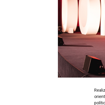
Reali
orien
polít