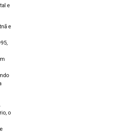
tal e
tnã e
95,
em
ando
a
,
io, o
 e