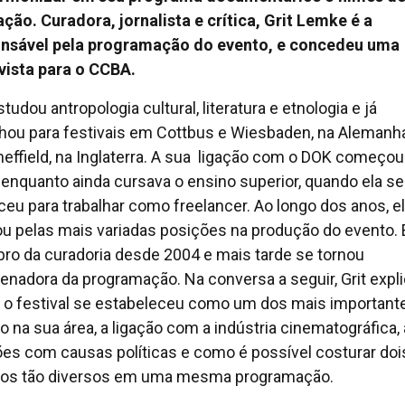
ção. Curadora, jornalista e crítica, Grit Lemke é a
nsável pela programação do evento, e concedeu uma
vista para o CCBA.
studou antropologia cultural, literatura e etnologia e já
lhou para festivais em Cottbus e Wiesbaden, na Alemanha
effield, na Inglaterra. A sua ligação com o DOK começo
 enquanto ainda cursava o ensino superior, quando ela se
ceu para trabalhar como freelancer. Ao longo dos anos, e
u pelas mais variadas posições na produção do evento. 
o da curadoria desde 2004 e mais tarde se tornou
enadora da programação. Na conversa a seguir, Grit expl
o festival se estabeleceu como um dos mais important
 na sua área, a ligação com a indústria cinematográfica,
ões com causas políticas e como é possível costurar doi
os tão diversos em uma mesma programação.