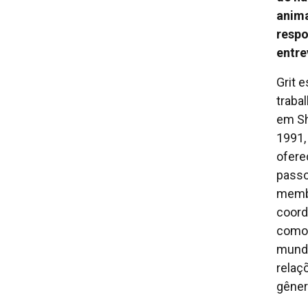
anima
respo
entre
Grit e
traba
em Sh
1991,
ofere
passo
membr
coord
como 
mundo
relaç
gêner