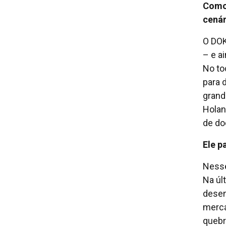
Como 
cenár
O DOK
– e a
No to
para 
grand
Holan
de do
Ele p
Nesse
Na úl
desen
merca
quebr