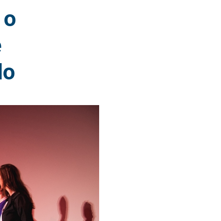
 o
e
do