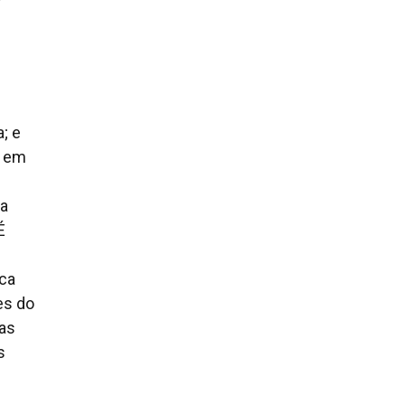
; e
u em
la
É
ica
es do
 as
s