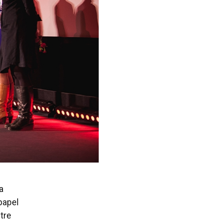
a
papel
tre