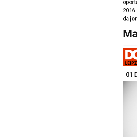
oport
2016 
da
jo
Ma
01 D