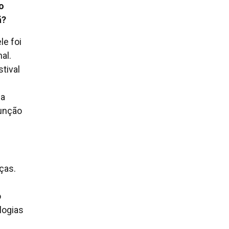
o
ã?
le foi
al.
tival
na
junção
ças.
o
logias