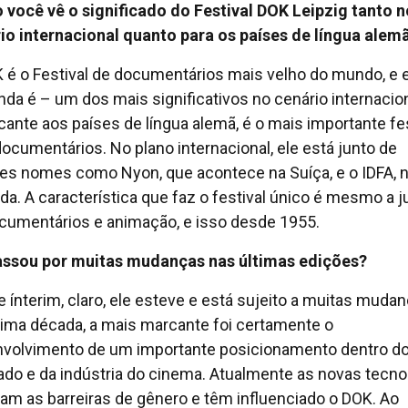
você vê o significado do Festival DOK Leipzig tanto n
io internacional quanto para os países de língua alem
 é o Festival de documentários mais velho do mundo, e e
inda é – um dos mais significativos no cenário internacion
cante aos países de língua alemã, é o mais importante fes
documentários. No plano internacional, ele está junto de
es nomes como Nyon, que acontece na Suíça, e o IDFA, 
da. A característica que faz o festival único é mesmo a 
cumentários e animação, e isso desde 1955.
assou por muitas mudanças nas últimas edições?
 ínterim, claro, ele esteve e está sujeito a muitas mudan
tima década, a mais marcante foi certamente o
volvimento de um importante posicionamento dentro d
do e da indústria do cinema. Atualmente as novas tecno
am as barreiras de gênero e têm influenciado o DOK. Ao