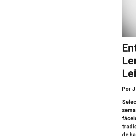
En
Le
Le
Por J
Selec
seman
fácei
tradi
de ha