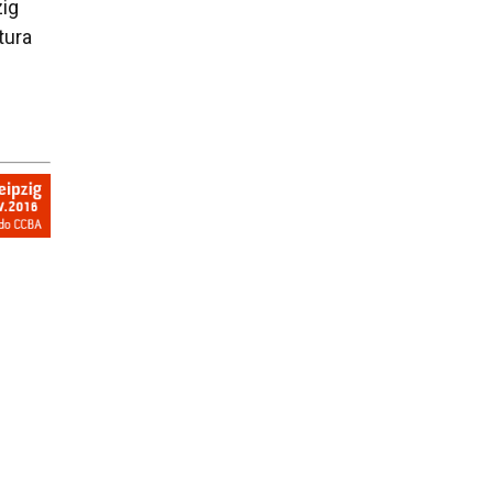
ig
tura