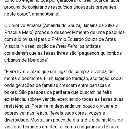
torno do engenho que por gerações foi seu local de labor;
procurando conjurar os resquícios ancestrais presentes
neste corpo”, afirma Abiniel.
O Coletivo Amarna (Amanda de Souza, Janaína da Silva e
Priscilla Melo) propôs o desenvolvimento de uma pesquisa
com audiovisual para o Prêmio Eduardo Souza de Artes
Visuais. Na realização de
Preta-Feira
, as artistas
consideram que as feiras livres são “pequenos quilombos
urbanos de liberdade”.
“Feira livre é mais que um lugar de compra e venda, de
monta e desmonta. É um lugar de tradição, aceitação social,
onde gerações de famílias crescem entre barracas e
boxes. São pessoas da periferia que buscam na feira
existência, sobrevivência, exercitando todas as feiras suas
resistências. Preta-feira desvenda um pouco o viver e o
sobreviver nas feiras. Revela suas cores, vozes e
diversidade. Mostra um pouco do dia-a-dia e da história de
vida dos feirantes em Recife, como chegaram às feiras e