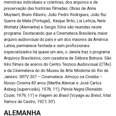
memórias individuais e coletivas, dos arquivos e da
preservação das histórias filmadas. Obras de Anna
Muylaert, Bruno Ribeiro, João Pedro Rodrigues, João Rui
Guerra da Mata (Portugal), Kaique Brito, Lia Letícia, Nele
Wohlatz (Alemanha) e Sergio Silva são reunidas neste
programa. Destacando que a Cinemateca Brasileira, maior
arquivo audiovisual do país e um dos maiores da América
Latina, permanece fechada e sem profissionais
especializados há quase um ano, o Janela traz o programa
Arquivos Brasileiros, com curadoria de Débora Butruce. São
três filmes de acervo do Centro Técnico Audiovisual (CTAv)
e da Cinemateca do do Museu de Arte Moderna do Rio de
Janeiro:
SRTV 307 – Cinemateca: Almoço na Cinédia –
Nosso Cinema 80 anos
(Martha Alencar e José Carlos
Asbeg (supervisão), 1978, 11’),
Pérola Negra
(Reinaldo
Cozer, 1979, 11’) e
Viagem ao Brasil
(
Voyage au Brésil
, Vital
Ramos de Castro, 1927, 30’).
ALEMANHA