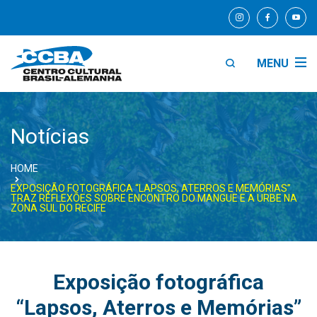
MENU
Notícias
HOME
EXPOSIÇÃO FOTOGRÁFICA “LAPSOS, ATERROS E MEMÓRIAS”
TRAZ REFLEXÕES SOBRE ENCONTRO DO MANGUE E A URBE NA
ZONA SUL DO RECIFE
Exposição fotográfica
“Lapsos, Aterros e Memórias”