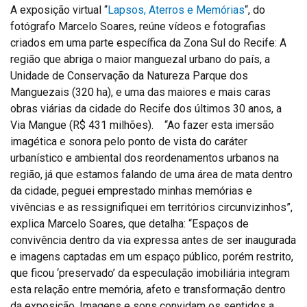
A exposição virtual “
Lapsos, Aterros e Memórias
“, do
fotógrafo Marcelo Soares, reúne vídeos e fotografias
criados em uma parte específica da Zona Sul do Recife: A
região que abriga o maior manguezal urbano do país, a
Unidade de Conservação da Natureza Parque dos
Manguezais (320 ha), e uma das maiores e mais caras
obras viárias da cidade do Recife dos últimos 30 anos, a
Via Mangue (R$ 431 milhões). “Ao fazer esta imersão
imagética e sonora pelo ponto de vista do caráter
urbanístico e ambiental dos reordenamentos urbanos na
região, já que estamos falando de uma área de mata dentro
da cidade, peguei emprestado minhas memórias e
vivências e as ressignifiquei em territórios circunvizinhos”,
explica Marcelo Soares, que detalha: “Espaços de
convivência dentro da via expressa antes de ser inaugurada
e imagens captadas em um espaço público, porém restrito,
que ficou ‘preservado’ da especulação imobiliária integram
esta relação entre memória, afeto e transformação dentro
da exposição. Imagens e sons convidam os sentidos a