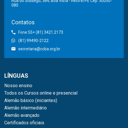
Rua do Sossego, 364, Boa Vista - Recife/PE Cep: 50050-
080
Contatos
Fone:55+ (81) 3421.2173
(81) 99490-2122
secretaria@ccba.org.br
LÍNGUAS
Nosso ensino
Todos os Cursos online e presencial
Alemão básico (iniciantes)
Alemão intermediário
Alemão avançado
Certificados oficiais