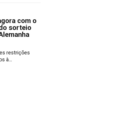
agora com o
do sorteio
 Alemanha
es restrições
ros à…