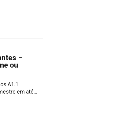
antes –
ine ou
vos A1.1
mestre em até…