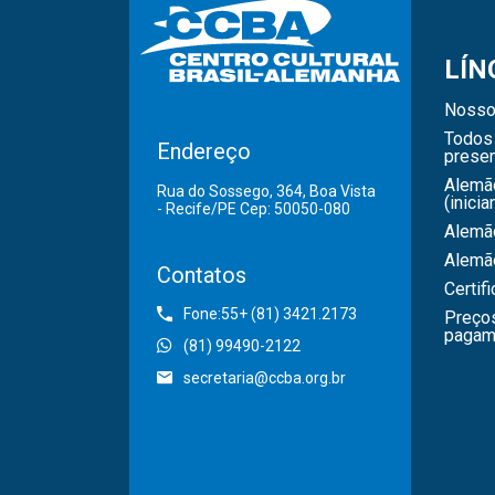
LÍN
Nosso
Todos 
Endereço
presen
Alemã
Rua do Sossego, 364, Boa Vista
(inicia
- Recife/PE Cep: 50050-080
Alemão
Alemã
Contatos
Certif
Fone:55+ (81) 3421.2173
Preço
pagam
(81) 99490-2122
secretaria@ccba.org.br