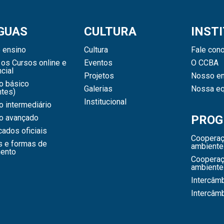
GUAS
CULTURA
INST
 ensino
Cultura
Fale con
os Cursos online e
Eventos
O CCBA
cial
Projetos
Nosso en
o básico
Galerias
Nossa eq
ntes)
Institucional
 intermediário
o avançado
PROG
icados oficiais
Cooperaç
s e formas de
ambiente
ento
Cooperaç
ambiente
Intercâm
Intercâm