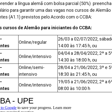
render a língua alemã com bolsa parcial (50%) preencha
lário para garantir uma das vagas nos cursos de Alemão
antes (A1.1) previstos pelo Acordo com o CCBA:
 cursos de Alemão para iniciantes do CCBA:
–
26/03 a 02/07/2022, sábad
Online/regular
antes
14:00 às 17:45 h, ou
–
04/04 a 28/04/2022, 2ª a 5ª
Online/intensivo
antes
14:30 às 18:00 h, ou
–
Online/semi-
28/04 a 21/06/2022, 3ª e 5ª
antes
intensivo
18:30 às 21:45 h, ou
–
19/05 a 21/06/2022, 2ª a 6ª
Online/intensivo
antes
08:00 às 10:00 h