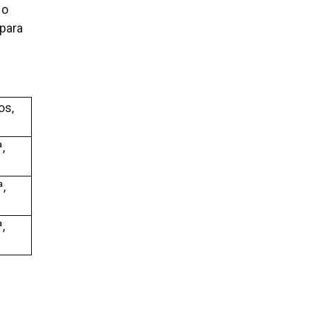
 o
 para
os,
,
,
,