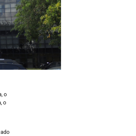
, o
, o
sado