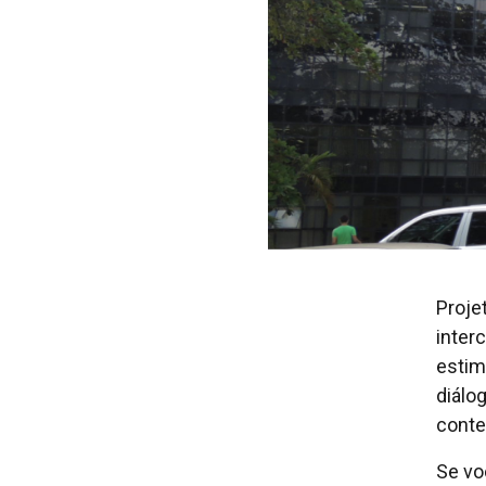
Proje
inter
estim
diálo
conte
Se vo