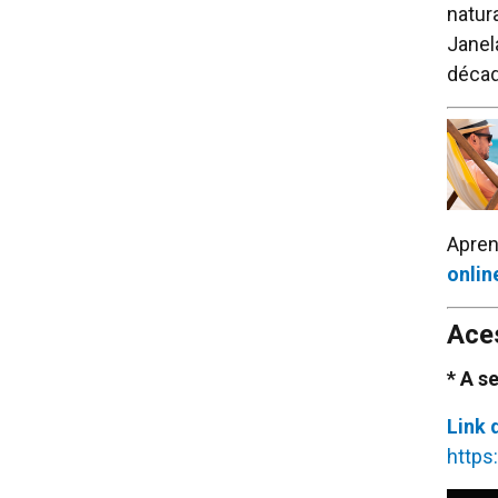
natur
Janel
décad
Apren
onlin
Aces
* A s
Link 
https