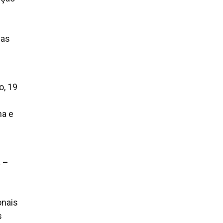
mas
o, 19
ha e
 –
onais
s