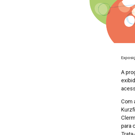
Exposiç
A pro
exibi
acess
Com a
Kurzf
Clerm
para 
Trata