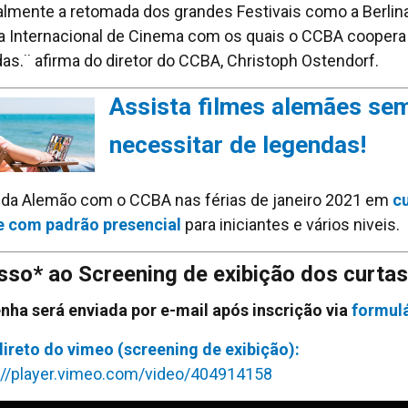
almente a retomada dos grandes Festivais como a Berlina
a Internacional de Cinema com os quais o CCBA coopera
as.¨ afirma do diretor do CCBA, Christoph Ostendorf.
Assista filmes alemães se
necessitar de legendas!
da Alemão com o CCBA nas férias de janeiro 2021 em
c
e com padrão presencial
para iniciantes e vários niveis.
so* ao Screening de exibição dos curtas
enha será enviada por e-mail após inscrição via
formul
direto do vimeo (screening de exibição):
://player.vimeo.com/video/404914158