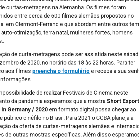
 de curtas-metragens na Alemanha. Os filmes foram
hidos entre cerca de 600 filmes alemães propostos no
val em Clermont-Ferrand e que abordam entre outros te
auto-otimização, terra natal, mulheres fortes, homens
s…
eção de curta-metragens pode ser assistida neste sábad
zembro de 2020, no horário das 18 às 22 horas. Para ter
o aos filmes
preencha o formulário
e receba a sua sen
informações.
mpossibilidade de realizar Festivais de Cinema neste
nto da pandemia esperamos que a mostra
Short Export
in Germany / 2020
em formato digital possa chegar ao
e público cinéfilo no Brasil. Para 2021 o CCBA planeja a
ação da oferta de curtas-metragens alemães e internaci
és de outras mostras específicas. Além disso esperamo