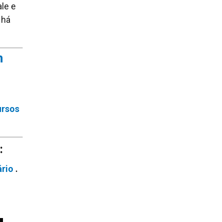
le e
 há
m
ursos
:
ário
.