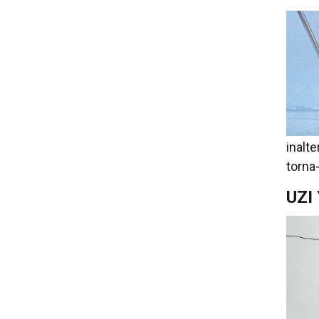
inalt
torna
UZI 