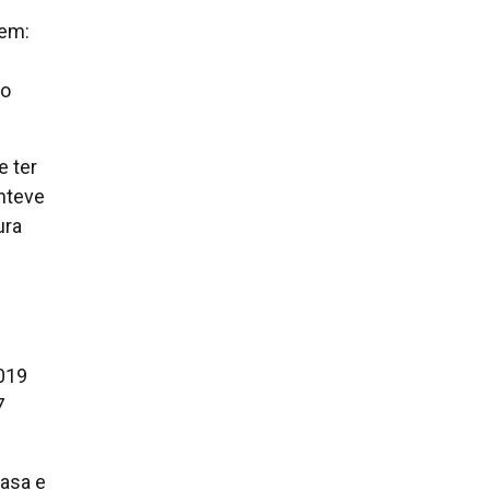
gem:
ão
e ter
nteve
ura
019
7
asa e