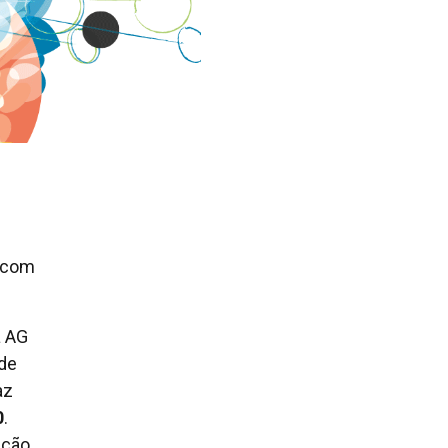
) com
a AG
 de
az
0
.
ução