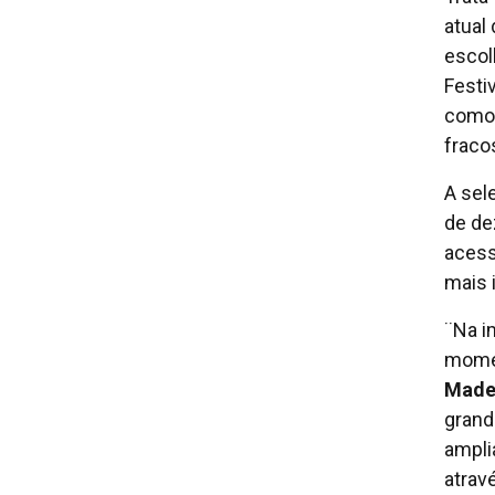
atual
escol
Festi
como 
fraco
A sel
de de
acess
mais 
¨Na i
mome
Made 
grand
ampli
atrav